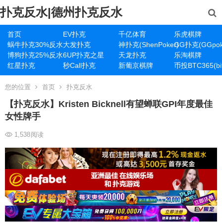
扑克反水|德州扑克反水
首页
EV扑克
千亿体育
乐虎棋牌
蜗牛扑克30%反水
大发扑克
神扑克(ShenPoker)
GG扑克(GGpok
博狗扑克25%反水
6UP扑克之星
天龙扑克
乐淘棋牌
红星扑克
秒Call扑克
新葡京棋牌
币投BTC365(bit
您的位置
首页
扑克反水
【扑克反水】Kristen Bicknell有望蝉联GPI年度最佳
女性牌手
1,538
阅读