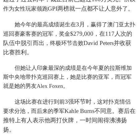
GPI两榜就一点都不让人意外
作为女性玩家领跑
了。
3月
她今年的最高成绩诞生在
，赢得了澳门亚太扑
$279,000，在117人次的
巡回赛豪客赛的冠军，奖金
队伍中脱引而出
David Peters并收获
，终极环节击败
比赛胜利。
但她让人印象最深的成绩是在今年夏的拉斯维加
斯中央地带扑克巡回赛上，她是比赛的亚军，而冠军
就是她的男友Alex Foxen。
3强环节时
这场比赛在进行到前
，这对扑克情侣
Kahle Burns不同意。赛后在
要求分池，而后来的季军
推特上有人表示他两打伙牌，一时间闹得沸沸扬
扬。