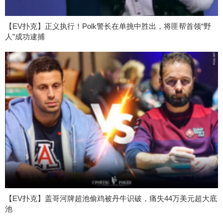
【EV扑克】正义执行！Polk警长在单挑中胜出，将匪帮首领“野
人”成功逮捕
【EV扑克】盖哥河牌超池偷鸡被丹牛识破，痛失44万美元超大底
池