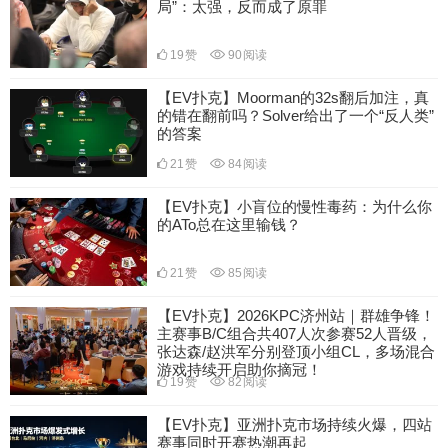
局”：太强，反而成了原罪
19
赞
90
阅读
【EV扑克】Moorman的32s翻后加注，真
的错在翻前吗？Solver给出了一个“反人类”
的答案
21
赞
84
阅读
【EV扑克】小盲位的慢性毒药：为什么你
的ATo总在这里输钱？
21
赞
85
阅读
【EV扑克】2026KPC济州站｜群雄争锋！
主赛事B/C组合共407人次参赛52人晋级，
张达森/赵洪军分别登顶小组CL，多场混合
游戏持续开启助你摘冠！
19
赞
82
阅读
【EV扑克】亚洲扑克市场持续火爆，四站
赛事同时开赛热潮再起