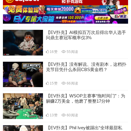
【EV扑克】AI模拟百万次后得出华人选手
问鼎主赛冠军概率仅3%
16
赞
55
阅读
【EV扑克】没有解说、没有剧本，这档扑
克节目凭什么杀回CBS黄金档？
15
赞
66
阅读
【EV扑克】WSOP主赛事“拖时间门”：为
躺赚2万美金，他磨了整整17分钟
13
赞
60
阅读
【EV扑克】Phil Ivey被踢出“全球最甜私