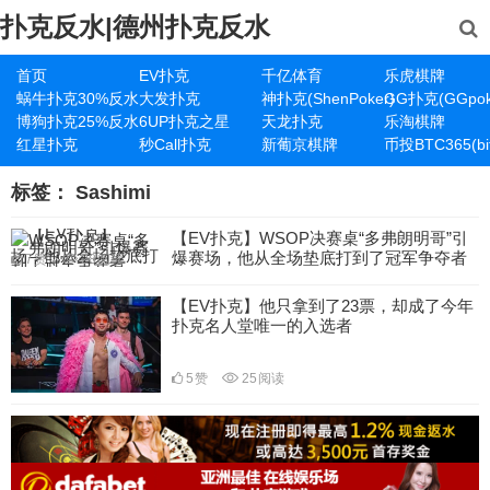
扑克反水|德州扑克反水
首页
EV扑克
千亿体育
乐虎棋牌
蜗牛扑克30%反水
大发扑克
神扑克(ShenPoker)
GG扑克(GGpok
博狗扑克25%反水
6UP扑克之星
天龙扑克
乐淘棋牌
红星扑克
秒Call扑克
新葡京棋牌
币投BTC365(bit
标签：
Sashimi
【EV扑克】WSOP决赛桌“多弗朗明哥”引
爆赛场，他从全场垫底打到了冠军争夺者
7
赞
28
阅读
【EV扑克】他只拿到了23票，却成了今年
扑克名人堂唯一的入选者
5
赞
25
阅读