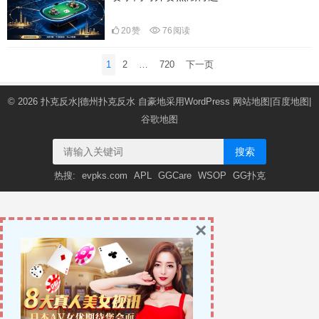
20
赞
76
阅读
文
1
2
…
720
下一页
章
导
© 2026
扑克反水|德州扑克反水
自豪地采用WordPress
网站地图
|
百度地图
|
航
谷歌地图
搜索
热搜:
evpks.com
APL
GGCare
WSOP
GG扑克
×