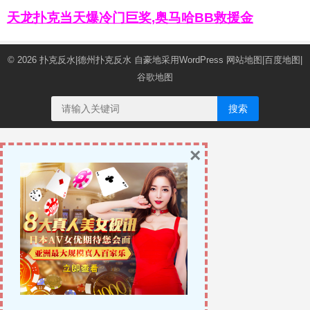
天龙扑克当天爆冷门巨奖,奥马哈BB救援金
© 2026
扑克反水|德州扑克反水
自豪地采用WordPress
网站地图
|
百度地图
|
谷歌地图
搜索
×