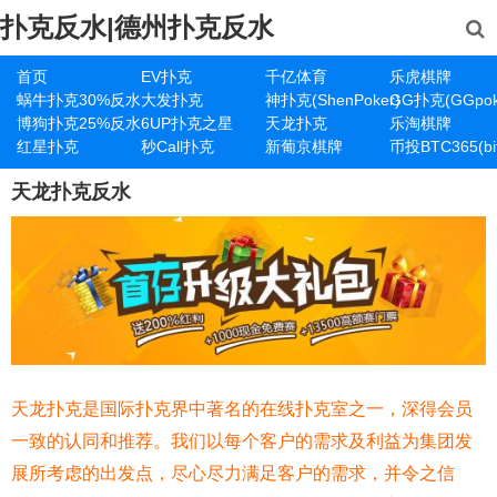
扑克反水|德州扑克反水
首页
EV扑克
千亿体育
乐虎棋牌
蜗牛扑克30%反水
大发扑克
神扑克(ShenPoker)
GG扑克(GGpok
博狗扑克25%反水
6UP扑克之星
天龙扑克
乐淘棋牌
红星扑克
秒Call扑克
新葡京棋牌
币投BTC365(bit
天龙扑克反水
天龙扑克是国际扑克界中著名的在线扑克室之一，深得会员
一致的认同和推荐。我们以每个客户的需求及利益为集团发
展所考虑的出发点，尽心尽力满足客户的需求，并令之信