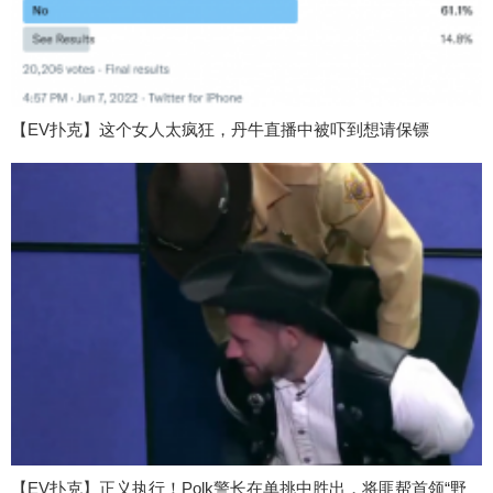
【EV扑克】这个女人太疯狂，丹牛直播中被吓到想请保镖
【EV扑克】正义执行！Polk警长在单挑中胜出，将匪帮首领“野