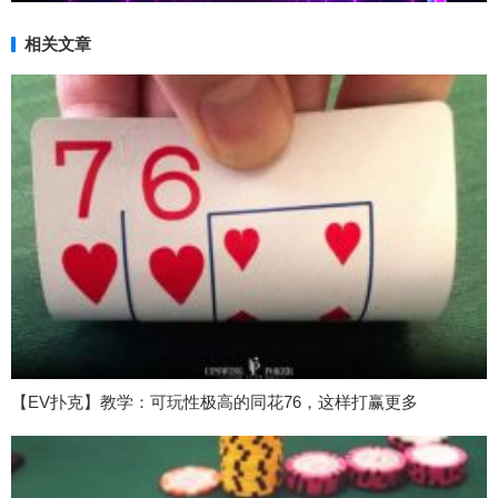
相关文章
【EV扑克】教学：可玩性极高的同花76，这样打赢更多