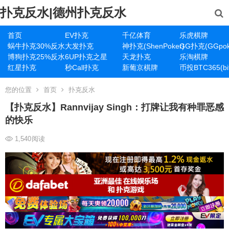
扑克反水|德州扑克反水
首页
EV扑克
千亿体育
乐虎棋牌
蜗牛扑克30%反水
大发扑克
神扑克(ShenPoker)
GG扑克(GGpok
博狗扑克25%反水
6UP扑克之星
天龙扑克
乐淘棋牌
红星扑克
秒Call扑克
新葡京棋牌
币投BTC365(bit
您的位置
首页
扑克反水
【扑克反水】Rannvijay Singh：打牌让我有种罪恶感
的快乐
1,540
阅读