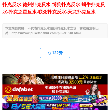
扑克反水-德州扑克反水-博狗扑克反水-蜗牛扑克反
水-扑克之星反水-联众扑克反水-天龙扑克反水
本文来自网络，不代表扑克反水|德州扑克反水立场，转载请注明出
处：https://www.pukefanshui.com/puke/1318.html
122
赞