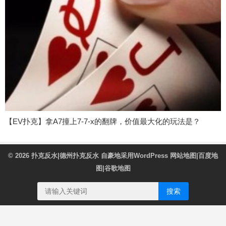
【EV扑克】拿A7撞上7-7-x的翻牌，价值最大化的玩法是？
© 2026
扑克反水|德州扑克反水
自豪地采用WordPress
网站地图
|
百度地
图
|
谷歌地图
搜索