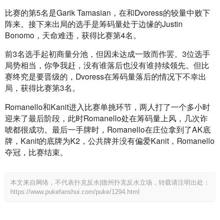
比赛的第5名是Garik Tamasian，在和Dvoress的较量中败下
阵来。接下来出局的选手是筹码量处于边缘的Justin 
Bonomo，天命难违，获得比赛第4名。
前3名选手起初商量分池，但因未达成一致而作罢。3位选手
局势相当，你争我赶，没有谁落后也没有谁持续领先。但比
赛终究是要晋级的，Dvoress在筹码量落后的情况下不幸出
局，获得比赛第3名。
Romanello和Kanit进入比赛单挑环节，两人打了一个多小时
迎来了最后阶段，此时Romanello处在筹码量上风，几次诈
唬都很成功。最后一手牌时，Romanello在庄位拿到了AK底
牌，Kanit的底牌为K2，公共牌并没有偏爱Kanit，Romanello
夺冠，比赛结束。
本文来自网络，不代表扑克反水|德州扑克反水立场，转载请注明出处：
https://www.pukefanshui.com/puke/1294.html