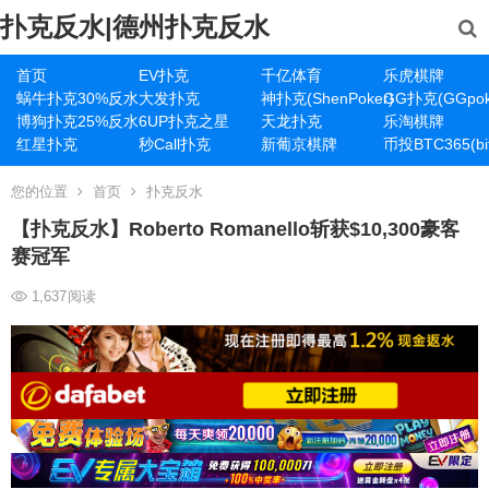
扑克反水|德州扑克反水
首页
EV扑克
千亿体育
乐虎棋牌
蜗牛扑克30%反水
大发扑克
神扑克(ShenPoker)
GG扑克(GGpok
博狗扑克25%反水
6UP扑克之星
天龙扑克
乐淘棋牌
红星扑克
秒Call扑克
新葡京棋牌
币投BTC365(bit
您的位置
首页
扑克反水
【扑克反水】Roberto Romanello斩获$10,300豪客
赛冠军
1,637
阅读