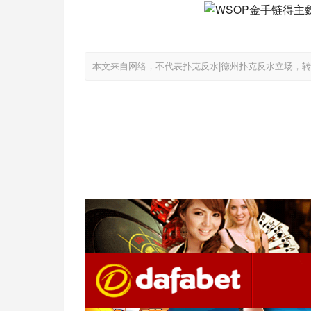
本文来自网络，不代表扑克反水|德州扑克反水立场，转载请注明出处：ht