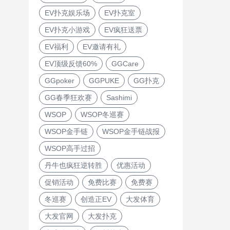
EV扑克娱乐场
EV扑克室
EV扑克小游戏
EV疯狂送票
EV福利
EV邀请有礼
EV顶级反馈60%
GGCare
GGpoker
GGPUKE
GG扑克
GG春季狂欢赛
Sashimi
WSOP
WSOP冬巡赛
WSOP金手链
WSOP金手链战报
WSOP高手过招
丹牛也疯狂逆转胜
优惠活动
促销活动
免费比赛
免费赛
冬巡赛
创造正EV
大发体育
大发官网
大发扑克