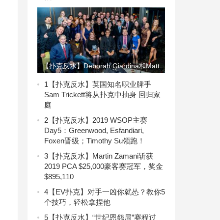
不
【扑克反水】Deborah Giardina和Matt
Savage荣获WPT荣誉奖
1
【扑克反水】英国知名职业牌手
Sam Trickett将从扑克中抽身 回归家
庭
2
【扑克反水】2019 WSOP主赛
Day5：Greenwood, Esfandiari,
Foxen晋级；Timothy Su领跑！
3
【扑克反水】Martin Zamani斩获
2019 PCA $25,000豪客赛冠军，奖金
$895,110
4
【EV扑克】对手一凶你就怂？教你5
个技巧，轻松拿捏他
5
【扑克反水】“世纪恩怨局”赛程过