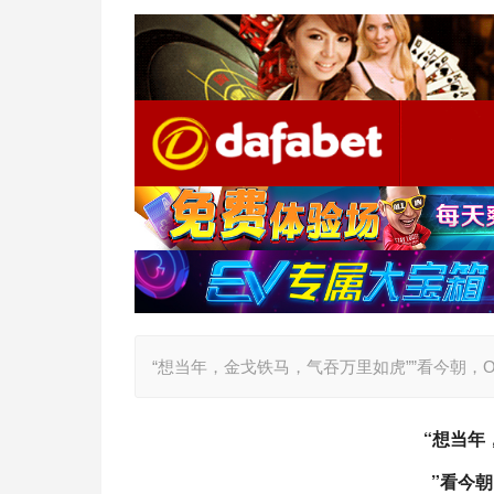
“想当年，金戈铁马，气吞万里如虎””看今朝，O
“想当年
”看今朝