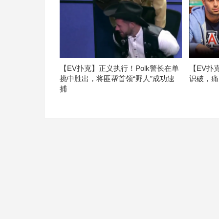
【EV扑克】正义执行！Polk警长在单
【EV扑
挑中胜出，将匪帮首领“野人”成功逮
识破，痛
捕