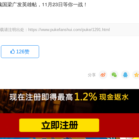
tps://www.pukefanshui.com/puke/1291.html
126
赞