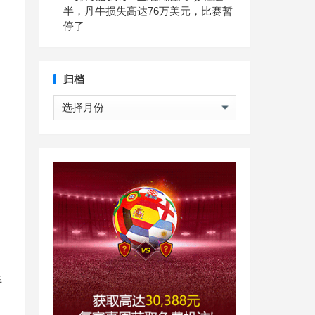
半，丹牛损失高达76万美元，比赛暂
停了
归档
归
档
手