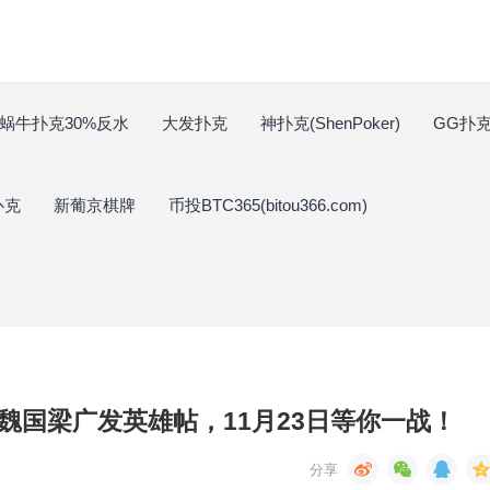
蜗牛扑克30%反水
大发扑克
神扑克(ShenPoker)
GG扑克(
扑克
新葡京棋牌
币投BTC365(bitou366.com)
魏国梁广发英雄帖，11月23日等你一战！