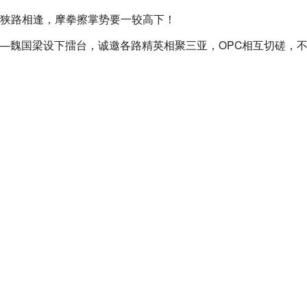
豪强狭路相逢，摩拳擦掌势要一较高下！
者——魏国梁设下擂台，诚邀各路精英相聚三亚，OPC相互切磋，