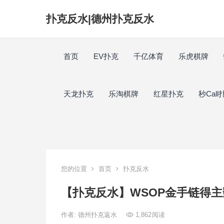
扑克反水|德州扑克反水
首页
EV扑克
千亿体育
乐虎棋牌
天龙扑克
乐淘棋牌
红星扑克
秒Call
您的位置
首页
扑克反水
【扑克反水】WSOP金手链得主
作者:
德州扑克返水
1,862
阅读