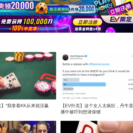
克】“我拿着KK从来就没赢
【EV扑克】这个女人太疯狂，丹牛
播中被吓到想请保镖