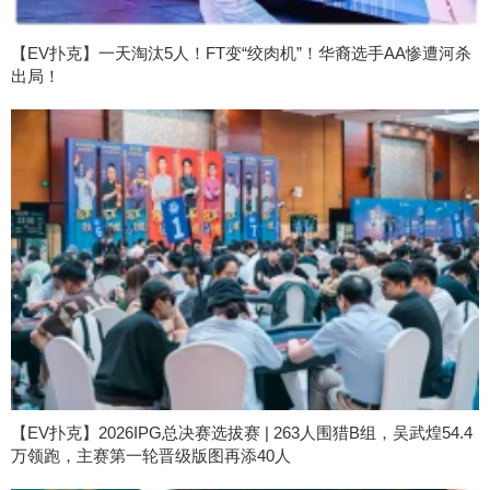
【EV扑克】一天淘汰5人！FT变“绞肉机”！华裔选手AA惨遭河杀
出局！
【EV扑克】2026IPG总决赛选拔赛 | 263人围猎B组，吴武煌54.4
万领跑，主赛第一轮晋级版图再添40人