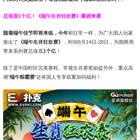
总保底1个亿！
《端午生肖狂欢赛》重磅来袭
随着端午佳节即将来临，今年
和往常一样，为广大国人玩家
推出了
《端午生肖狂欢赛》
，时间6月14日-28日，为期两周
带来系列赛总保底
1
个亿
！
除了是中国时区完美赛程、常规生肖赛奖励提升外，重点高
潮“
端午粽霸赛
”还有国人专享双重加码福利！