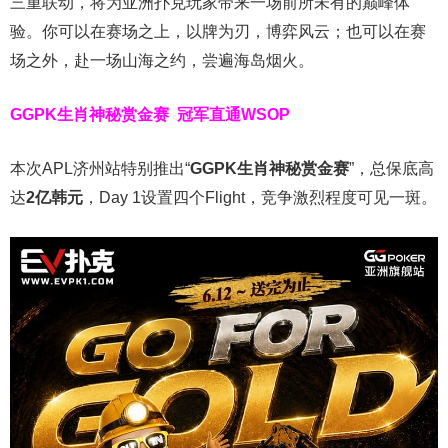
三重联动，将为亚洲扑克玩家带来一场前所未有的巅峰体
验。
你可以在赛场之上，以牌为刃，博弈风云；也可以在赛
场之外，赴一场山海之约，尝遍海岛烟火。
GGPK生肖神秘赏金赛
冠军直通WSOP
本次APL济州站特别推出“
GGPK
生肖神秘赏金赛
”，总保底高
达
2
亿韩元
，Day 1设置四个Flight，竞争激烈程度可见一斑。