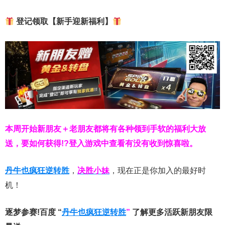
登记领取【新手迎新福利】
本周开始新朋友＋老朋友都将有各种领到手软的福利大放
送，要如何获得!?登入游戏中查看有没有收到惊喜啦。
丹牛也疯狂逆转胜
，
决胜小妹
，现在正是你加入的最好时
机！
逐梦参赛!百度 “
丹牛也疯狂逆转胜
”
了解更多
活跃新朋友限