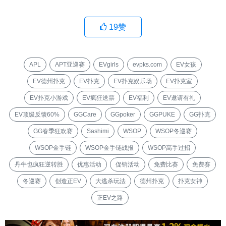
19
赞
APL
APT亚巡赛
EVgirls
evpks.com
EV女孩
EV德州扑克
EV扑克
EV扑克娱乐场
EV扑克室
EV扑克小游戏
EV疯狂送票
EV福利
EV邀请有礼
EV顶级反馈60%
GGCare
GGpoker
GGPUKE
GG扑克
GG春季狂欢赛
Sashimi
WSOP
WSOP冬巡赛
WSOP金手链
WSOP金手链战报
WSOP高手过招
丹牛也疯狂逆转胜
优惠活动
促销活动
免费比赛
免费赛
冬巡赛
创造正EV
大逃杀玩法
德州扑克
扑克女神
正EV之路