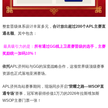
整套晋级体系设计丰富多元，
合计放出
超过200个
APL主赛直
通名额
。其中包含：
最具吸引力的是：
所有通过
GG
线上卫星赛晋级的选手，主赛
奖励统一加码
10%
！
依托
APL济州站与GG的深度战略合作，这项世界级顶级赛事
资源也正式落地亚洲赛场。
APL济州岛站赛事期间，现场同步开启“
荣耀之路
—WSOP
直
通专场
”赛事，冠军将获得价值1万刀的2026年拉斯维加斯
WSOP主赛门票一张！