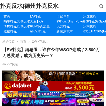
扑克反水|德州扑克反水
首页
EV扑克
千亿体育
乐虎棋牌
蜗牛扑克30%反水
大发扑克
神扑克(ShenPoker)
GG扑克(GGpok
博狗扑克25%反水
6UP扑克之星
天龙扑克
乐淘棋牌
红星扑克
秒Call扑克
新葡京棋牌
币投BTC365(bit
您的位置
首页
EV扑克反水
【EV扑克】猜猜看，谁在今年WSOP达成了2,500万
刀总奖励，成为历史第一？
222
阅读