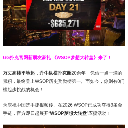
GG扑克官网新朋友豪礼
《WSOP梦想大转盘》来了！
万丈高楼平地起，丹牛纵横扑克圈
20余年，凭借一点一滴的
累积，最终登上WSOP历史奖励榜第一。而如今，你则有0门
槛起步挑战的机会！
为庆祝中国选手捷报频传、在2026 WSOP已成功夺得3条金
手链，官方即日起展开“
WSOP
梦想大转盘
”应援活动！