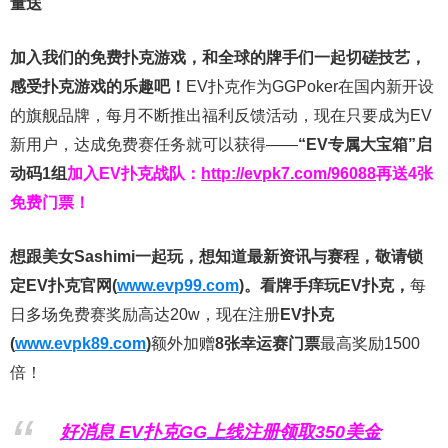
量送
加入我们的免费扑克游戏，和全球的牌手们一起切磋技艺，
感受扑克游戏的乐趣吧！
EV扑克作为GGPoker在国内新开设
的旗舰品牌，每月不断推出福利反馈活动，现在只要成为EV
新用户，达成免费赛任务就可以获得——
“EV专属大宝箱”启
动码1组
加入EV扑克战队：
http://evpk7.com/96088
再送4张
免费门票！
想跟美女Sashimi一起玩，
想知道最新资讯与赛程，
敬请锁
定EV扑克官网(
www.evp99.com
)。
看牌手痒玩EV扑克，
每
日多场免费赛奖励高达20w，现在注册
EV扑克
(
www.evpk89.com
)
额外加赠
8张幸运赛门票
最高奖励1500
倍！
好消息 EV扑克GG上线注册领取350美金