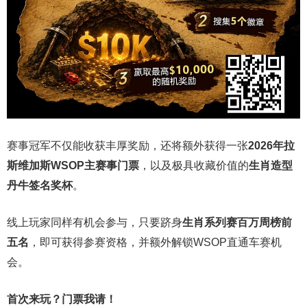
赛事冠军不仅能收获丰厚奖励，还将额外获得一张
2026
年拉
斯维加斯
WSOP
主赛事门票
，以及极具收藏价值的
生肖造型
丹牛签名奖杯
。
线上玩家同样有机会参与，只要跻身
生肖系列赛百万周榜前
五名
，即可获得参赛资格，并额外解锁WSOP直通车赛机
会。
首次来玩？门票我请！