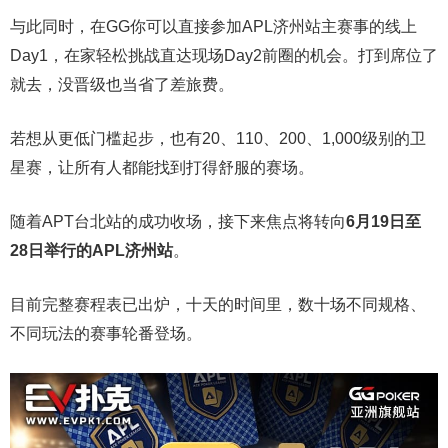
与此同时，在GG你可以直接参加APL济州站主赛事的线上
Day1，在家轻松挑战直达现场Day2前圈的机会。打到席位了
就去，没晋级也当省了差旅费。
若想从更低门槛起步，也有20、110、200、1,000级别的卫
星赛，让所有人都能找到打得舒服的赛场。
随着APT台北站的成功收场，接下来焦点将转向
6
月
19
日至
28
日举行的
APL
济州站
。
目前完整赛程表已出炉，十天的时间里，数十场不同规格、
不同玩法的赛事轮番登场。