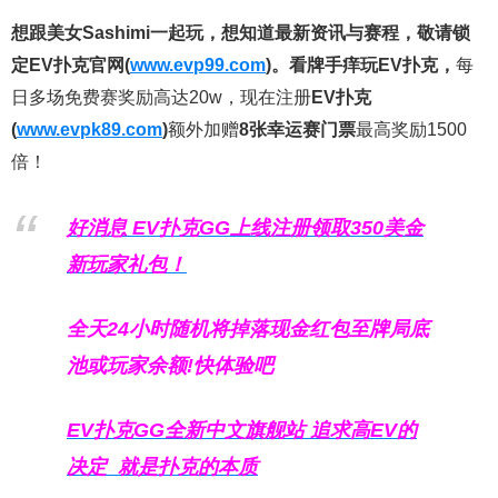
想跟美女Sashimi一起玩，
想知道最新资讯与赛程，
敬请锁
定EV扑克官网(
www.evp99.com
)。
看牌手痒玩EV扑克，
每
日多场免费赛奖励高达20w，现在注册
EV扑克
(
www.evpk89.com
)
额外加赠
8张幸运赛门票
最高奖励1500
倍！
好消息 EV扑克GG上线注册领取350美金
新玩家礼包！
全天24小时随机将掉落现金红包至牌局底
池或玩家余额!快体验吧
EV扑克GG
全新中文旗舰站
追求高EV
的
决定
就是扑克的本质