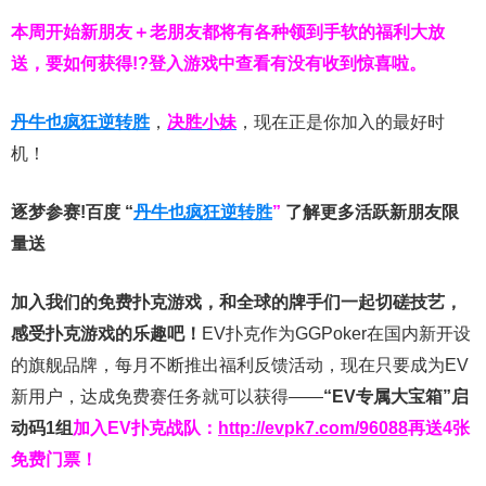
本周开始新朋友＋老朋友都将有各种领到手软的福利大放
送，要如何获得!?登入游戏中查看有没有收到惊喜啦。
丹牛也疯狂逆转胜
，
决胜小妹
，现在正是你加入的最好时
机！
逐梦参赛!百度 “
丹牛也疯狂逆转胜
”
了解更多
活跃新朋友限
量送
加入我们的免费扑克游戏，和全球的牌手们一起切磋技艺，
感受扑克游戏的乐趣吧！
EV扑克作为GGPoker在国内新开设
的旗舰品牌，每月不断推出福利反馈活动，现在只要成为EV
新用户，达成免费赛任务就可以获得——
“EV专属大宝箱”启
动码1组
加入EV扑克战队：
http://evpk7.com/96088
再送4张
免费门票！