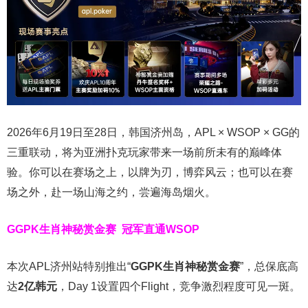
2026年6月19日至28日，韩国济州岛，APL × WSOP × GG的
三重联动，将为亚洲扑克玩家带来一场前所未有的巅峰体
验。
你可以在赛场之上，以牌为刃，博弈风云；也可以在赛
场之外，赴一场山海之约，尝遍海岛烟火。
GGPK生肖神秘赏金赛
冠军直通WSOP
本次APL济州站特别推出“
GGPK
生肖神秘赏金赛
”，总保底高
达
2
亿韩元
，Day 1设置四个Flight，竞争激烈程度可见一斑。