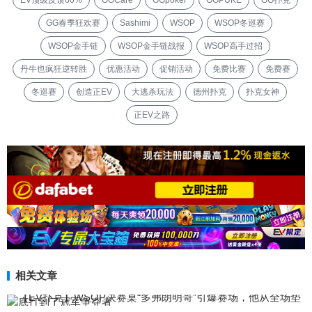
GG春季狂欢赛
Sashimi
WSOP
WSOP冬巡赛
WSOP金手链
WSOP金手链战报
WSOP高手过招
丹牛也疯狂逆转胜
优惠活动
促销活动
免费比赛
免费赛
冬巡赛
创造正EV
大逃杀玩法
德州扑克
扑克女神
正EV之路
相关文章