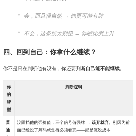
会，而且很自然 → 他更可能有牌
不会，这条线太别扭 → 诈唬比例上升
四、回到自己：你拿什么继续？
你不是只在判断他有没有，你还要判断
自己能不能继续
。
你
判断逻辑
的
牌
型
普
没阻挡他的强价值，三个信号偏强牌 →
该弃就弃
。别因为前
通
面已经投了筹码就觉得必须看完——那是沉没成本