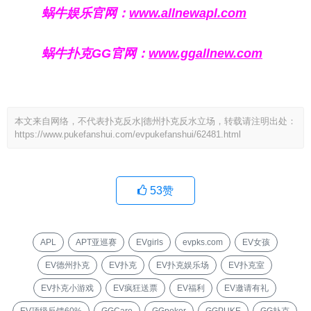
蜗牛娱乐官网：
www.allnewapl.com
蜗牛扑克GG官网：
www.ggallnew.com
本文来自网络，不代表扑克反水|德州扑克反水立场，转载请注明出处：
https://www.pukefanshui.com/evpukefanshui/62481.html
53
赞
APL
APT亚巡赛
EVgirls
evpks.com
EV女孩
EV德州扑克
EV扑克
EV扑克娱乐场
EV扑克室
EV扑克小游戏
EV疯狂送票
EV福利
EV邀请有礼
EV顶级反馈60%
GGCare
GGpoker
GGPUKE
GG扑克