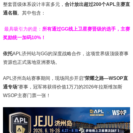
整套晋级体系设计丰富多元，
合计放出
超过200个
APL主赛直
通名额
。其中包含：
最具吸引力的是：
所有通过
GG
线上卫星赛晋级的选手，主赛
奖励统一加码
10%
！
依托
APL济州站与GG的深度战略合作，这项世界级顶级赛事
资源也正式落地亚洲赛场。
APL济州岛站赛事期间，现场同步开启“
荣耀之路
—WSOP
直
通专场
”赛事，冠军将获得价值1万刀的2026年拉斯维加斯
WSOP主赛门票一张！