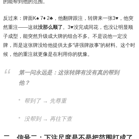
的能帮到他的范围。
反过来：牌面K♠ 7♦ 2♣，他翻牌跟注，转牌来一张3♥，他突
然重注——这就
没那么顺了
。3♥没完成同花，也没让明显顺
子成型，能突然升级成大牌的组合不多。不是说他一定没
牌，而是这张牌没给他提供太多“讲强牌故事”的材料。这个时
候，他的重注就更像是在利用你的犹豫。
第一问永远是：这张转牌有没有真的帮到
他？
帮到了 → 先尊重
没帮到 → 再往下查
二、信号二：下注尺度是不是把范围打成了