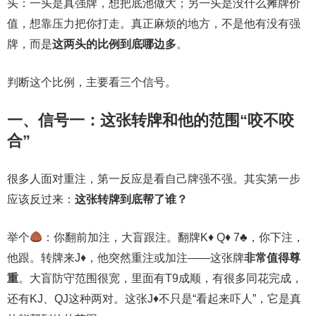
头：一头是真强牌，想把底池做大；另一头是没什么摊牌价
值，想靠压力把你打走。真正麻烦的地方，不是他有没有强
牌，而是
这两头的比例到底哪边多
。
判断这个比例，主要看三个信号。
一、信号一：这张转牌和他的范围“咬不咬
合”
很多人面对重注，第一反应是看自己牌强不强。其实第一步
应该反过来：
这张转牌到底帮了谁？
举个
：你翻前加注，大盲跟注。翻牌K
♦
Q
♦
7
♣
，你下注，
他跟。转牌来J
♦
，他突然重注或加注——这张牌
非常值得尊
重
。大盲防守范围很宽，里面有T9成顺，有很多同花完成，
还有KJ、QJ这种两对。这张J♦不只是“看起来吓人”，它是真