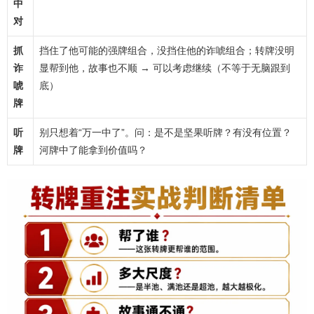
中
对
抓
挡住了他可能的强牌组合，没挡住他的诈唬组合；转牌没明
诈
显帮到他，故事也不顺 → 可以考虑继续（不等于无脑跟到
唬
底）
牌
听
别只想着“万一中了”。问：是不是坚果听牌？有没有位置？
牌
河牌中了能拿到价值吗？