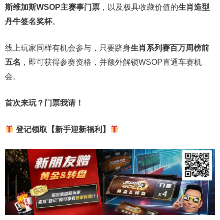
斯维加斯
WSOP
主赛事门票
，以及极具收藏价值的
生肖造型
丹牛签名奖杯
。
线上玩家同样有机会参与，只要跻身
生肖系列赛百万周榜前
五名
，即可获得参赛资格，并额外解锁WSOP直通车赛机
会。
首次来玩？门票我请！
登记领取【新手迎新福利】