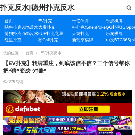
扑克反水|德州扑克反水
首页
EV扑克
千亿体育
乐虎棋牌
蜗牛扑克30%反水
大发扑克
神扑克(ShenPoker)
GG扑克(GGpok
博狗扑克25%反水
6UP扑克之星
天龙扑克
乐淘棋牌
红星扑克
秒Call扑克
新葡京棋牌
币投BTC365(bit
您的位置
首页
EV扑克反水
【EV扑克】转牌重注，到底该信不信？三个信号帮你
把“猜”变成“对账”
275
阅读