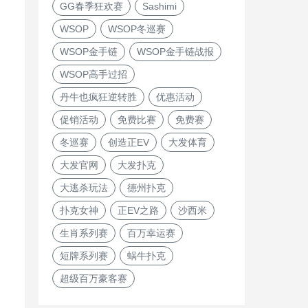
GG春季狂欢赛
Sashimi
WSOP
WSOP冬巡赛
WSOP金手链
WSOP金手链战报
WSOP高手过招
丹牛也疯狂逆转胜
优惠活动
促销活动
免费比赛
免费赛
冬巡赛
创造正EV
大发体育
大发官网
大发扑克
大逃杀玩法
德州扑克
扑克女神
正EV之路
沙西米
生肖系列赛
百万幸运赛
短牌系列赛
蜗牛扑克
超级百万豪客赛