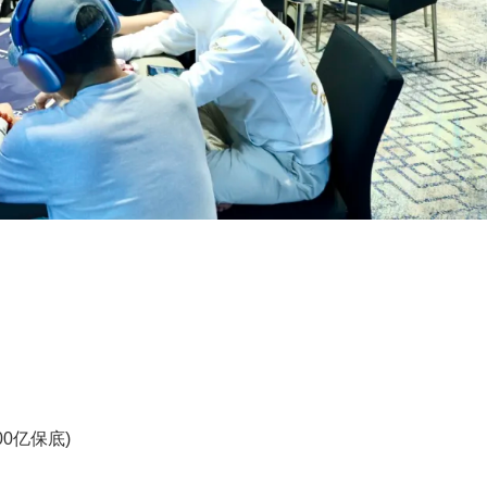
00亿保底)