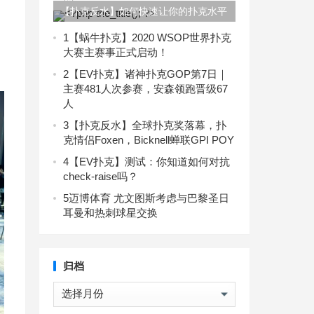
【扑克反水】如何快速让你的扑克水平
提高10倍！教练小班培训第三期开课
1
【蜗牛扑克】2020 WSOP世界扑克
大赛主赛事正式启动！
了！
2
【EV扑克】诸神扑克GOP第7日｜
主赛481人次参赛，安森领跑晋级67
人
3
【扑克反水】全球扑克奖落幕，扑
克情侣Foxen，Bicknell蝉联GPI POY
4
【EV扑克】测试：你知道如何对抗
check-raise吗？
5
迈博体育 尤文图斯考虑与巴黎圣日
耳曼和热刺球星交换
归档
归
档