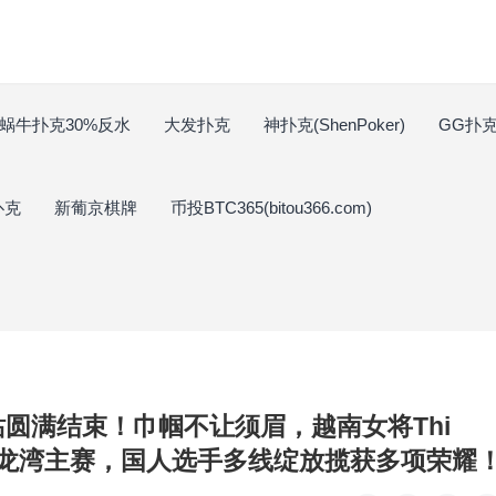
蜗牛扑克30%反水
大发扑克
神扑克(ShenPoker)
GG扑克(
扑克
新葡京棋牌
币投BTC365(bitou366.com)
湾站圆满结束！巾帼不让须眉，越南女将Thi
SOP下龙湾主赛，国人选手多线绽放揽获多项荣耀