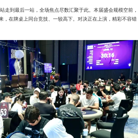
下龙湾站走到最后一站，全场焦点尽数汇聚于此。本届盛会规模空前，
而来，在牌桌上同台竞技、一较高下。对决正在上演，精彩不容错