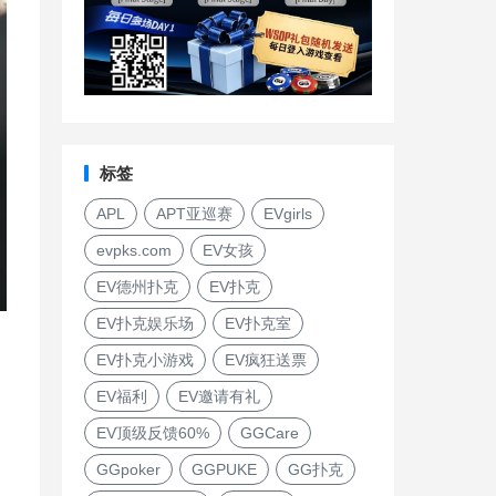
标签
APL
APT亚巡赛
EVgirls
evpks.com
EV女孩
EV德州扑克
EV扑克
EV扑克娱乐场
EV扑克室
EV扑克小游戏
EV疯狂送票
EV福利
EV邀请有礼
EV顶级反馈60%
GGCare
GGpoker
GGPUKE
GG扑克