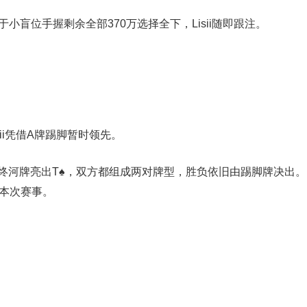
冯海棣于小盲位手握剩余全部370万选择全下，Lisii随即跟注。
isii凭借A牌踢脚暂时领先。
最终河牌亮出T♠️，双方都组成两对牌型，胜负依旧由踢脚牌决出。
告别本次赛事。