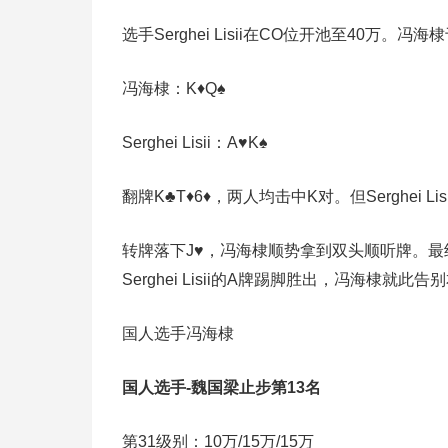
选手Serghei Lisii在CO位开池至40万。
冯海棣：K♦Q♠
Serghei Lisii：A♥K♠
翻牌K♣T♦6♦，两人均击中K对。但Serghei L
转牌落下J♥️，冯海棣顺势拿到双头顺听牌。
Serghei Lisii的A牌踢脚胜出，冯海棣就此
国人选手冯海棣
国人选手-魏国
梁
止步第13名
第31级别：10万/15万/15万