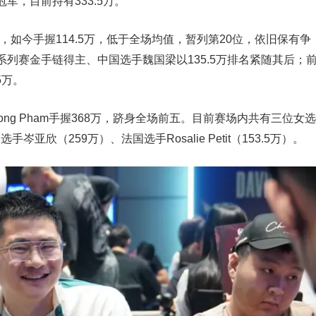
军，目前持有333.5万。
时的cl，如今手握114.5万，低于全场均值，暂列第20位，依旧保有争
系列赛金手链得主、中国选手魏国
梁
以135.5万排名紧随其后；
5万。
 Hong Pham手握368万，跻身全场前五。目前赛场内共有三位女选
国选手岑亚欣（259万）、法国选手Rosalie Petit（153.5万）。