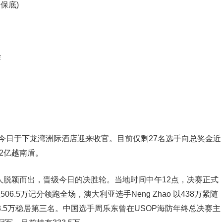
励保底)
赛
夺战今日于下龙湾洲际酒店迎来收官。目前仅剩27名选手向总奖金近
2亿越南盾。
7人脱颖而出，晋级今日的决胜轮。当地时间中午12点，决赛正式
506.5万记分领跑全场，澳大利亚选手Neng Zhao 以438万紧随
18.5万稳居第三名。中国选手周乐东曾在USOP海防年终总决赛主