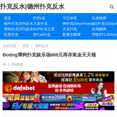
扑克反水|德州扑克反水
首页
EV扑克
千亿体育
乐虎棋牌
蜗牛扑克30%反水
大发扑克
神扑克(ShenPoker)
GG扑克(GGpok
博狗扑克25%反水
6UP扑克之星
天龙扑克
乐淘棋牌
红星扑克
秒Call扑克
新葡京棋牌
币投BTC365(bit
您的位置
首页
博狗反水
Bodog博狗扑克娱乐场888元再存奖金天天领
1,784
阅读