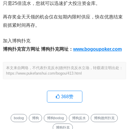
只需25倍流水，您就可以迅速扩大投注资金库。
再存奖金天天领的机会仅在短期内限时供应，快在优惠结束
前抓紧时间再存。
加入博狗扑克
博狗扑克官方网址
博狗扑克网址：
www.bogoupoker.com
本文来自网络，不代表扑克反水|德州扑克反水立场，转载请注明出处：
https://www.pukefanshui.com/bogou/413.html
368
赞
bodog
博狗
博狗bodog
博狗反水
博狗德州扑克
博狗扑克