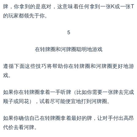
牌，你拿到的是底对，这意味着任何拿到一张K或一张T
的玩家都领先于你。
5
在转牌圈和河牌圈聪明地游戏
遵循下面这些技巧将帮助你在转牌圈和河牌圈更好地游
戏。
如果你在转牌圈拿着一手听牌（比如你需要一张牌去完成
顺子或同花），试着尽可能便宜地打到河牌圈。
如果你确信自己在转牌圈拿着最好的牌，让对手付出高昂
代价去看河牌。