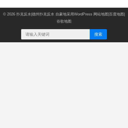
© 2026
扑克反水|德州扑克反水
自豪地采用WordPress
网站地图
|
百度地图
|
谷歌地图
搜索