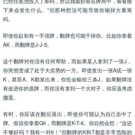
已经往底池投入了筹码，所以我最好留在牌局中，看看接
下来会发生什么。”但那种想法可能导致你输掉大量筹
码。
即使你起初有一手强牌，翻牌也可能干掉你。比如你拿着
AK，而翻牌是J-J-5。
这个翻牌对你没有任何帮助，而如果某人拿到了一张J，
你突然变成了处于大劣势的一方。即使发出一张A或一张
K，甚至A、K都发出来，你也会输给三条J。如果翻牌没
有改进你的底牌，而你没有拿到一个大对子，你应该考虑
撤退。
有时，你应该在翻后退出，即使你可能认为自己击中了
牌。假设你拿着Q6，而翻牌是K-T-6。你自然会想：“这还
不够好吗？我有一对6！”但翻牌的K和T都是非常危险的