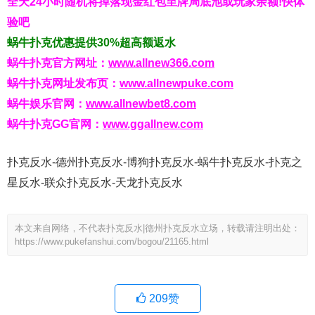
全天24小时随机将掉落现金红包至牌局底池或玩家余额!快体
验吧
蜗牛扑克优惠提供30%超高额返水
蜗牛扑克官方网址：
www.allnew366.com
蜗牛扑克网址发布页：
www.allnewpuke.com
蜗牛娱乐官网：
www.allnewbet8.com
蜗牛扑克GG官网：
www.ggallnew.com
扑克反水-德州扑克反水-博狗扑克反水-蜗牛扑克反水-扑克之
星反水-联众扑克反水-天龙扑克反水
本文来自网络，不代表扑克反水|德州扑克反水立场，转载请注明出处：
https://www.pukefanshui.com/bogou/21165.html
209
赞