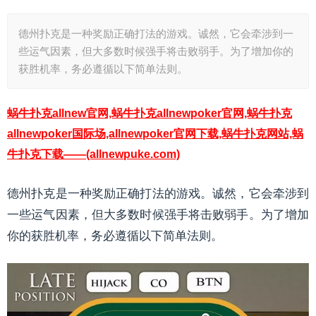
德州扑克是一种奖励正确打法的游戏。诚然，它会牵涉到一
些运气因素，但大多数时候强手将击败弱手。为了增加你的
获胜机率，务必遵循以下简单法则。
蜗牛扑克allnew官网,蜗牛扑克allnewpoker官网,蜗牛扑克
allnewpoker国际场,allnewpoker官网下载,蜗牛扑克网站,蜗
牛扑克下载——(allnewpuke.com)
德州扑克是一种奖励正确打法的游戏。诚然，它会牵涉到
一些运气因素，但大多数时候强手将击败弱手。为了增加
你的获胜机率，务必遵循以下简单法则。