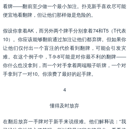
看牌——翻前至少做一个最小加注。扑克新手喜欢尽可能
便宜地看翻牌，但让他们那样做是危险的。
假设你拿着AK，而另外两个牌手分别拿着74和T5（T代表
10）。你应该能够翻前通过加注让他们都弃牌。但如果你
让他们仅付出一个盲注的代价看到翻牌，可能会引发灾
难。在这个例子中，T-9-8可能是对你最不利的翻牌——
你什么也没拿到，而一个对手拿着两端顺子听牌，一个对
手拿到了一对10。你浪费了最好的起手牌。
4
懂得及时放弃
在翻后放弃一手牌对于新手来说很难。他们解释说：“我