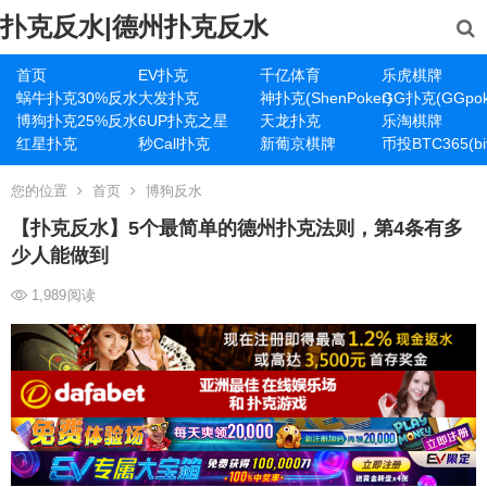
扑克反水|德州扑克反水
首页
EV扑克
千亿体育
乐虎棋牌
蜗牛扑克30%反水
大发扑克
神扑克(ShenPoker)
GG扑克(GGpok
博狗扑克25%反水
6UP扑克之星
天龙扑克
乐淘棋牌
红星扑克
秒Call扑克
新葡京棋牌
币投BTC365(bit
您的位置
首页
博狗反水
【扑克反水】5个最简单的德州扑克法则，第4条有多
少人能做到
1,989
阅读