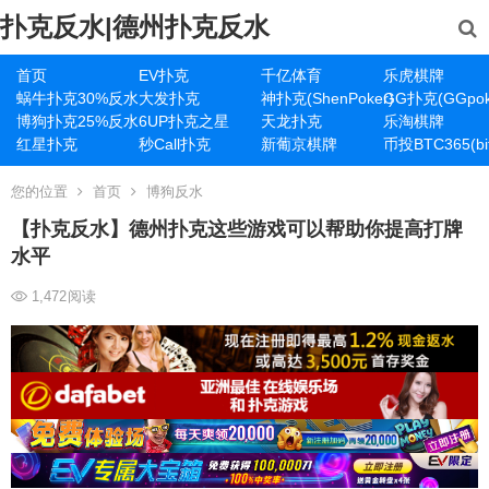
扑克反水|德州扑克反水
首页
EV扑克
千亿体育
乐虎棋牌
蜗牛扑克30%反水
大发扑克
神扑克(ShenPoker)
GG扑克(GGpok
博狗扑克25%反水
6UP扑克之星
天龙扑克
乐淘棋牌
红星扑克
秒Call扑克
新葡京棋牌
币投BTC365(bit
您的位置
首页
博狗反水
【扑克反水】德州扑克这些游戏可以帮助你提高打牌
水平
1,472
阅读