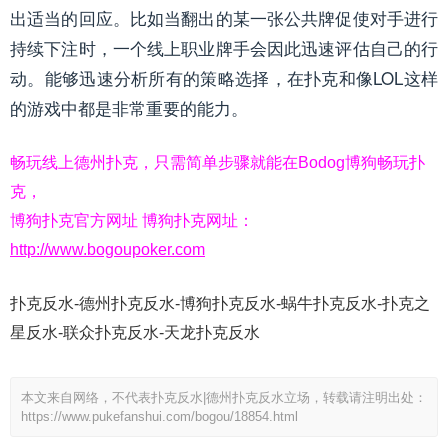
出适当的回应。比如当翻出的某一张公共牌促使对手进行
持续下注时，一个线上职业牌手会因此迅速评估自己的行
动。能够迅速分析所有的策略选择，在扑克和像LOL这样
的游戏中都是非常重要的能力。
畅玩线上德州扑克，只需简单步骤就能在Bodog博狗畅玩扑
克，
博狗扑克官方网址 博狗扑克网址：
http://www.bogoupoker.com
扑克反水-德州扑克反水-博狗扑克反水-蜗牛扑克反水-扑克之
星反水-联众扑克反水-天龙扑克反水
本文来自网络，不代表扑克反水|德州扑克反水立场，转载请注明出处：
https://www.pukefanshui.com/bogou/18854.html