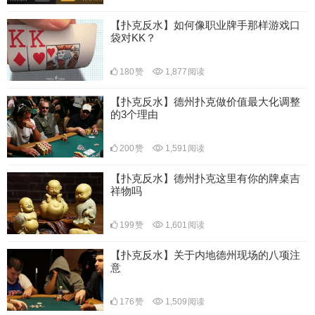
【扑克反水】如何像职业牌手那样游戏口
袋对KK？
180
赞
1,877
阅读
【扑克反水】德州扑克做价值最大化调整
的3个理由
200
赞
1,591
阅读
【扑克反水】德州扑克这里有你的牌桌吉
祥物吗
199
赞
1,601
阅读
【扑克反水】关于内地德州现场的八项注
意
176
赞
1,509
阅读