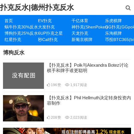
扑克反水|德州扑克反水
首页
EV扑克
千亿体育
乐虎棋牌
蜗牛扑克30%反水
大发扑克
神扑克(ShenPoker)
GG扑克(GGpok
博狗扑克25%反水
6UP扑克之星
天龙扑克
乐淘棋牌
红星扑克
秒Call扑克
新葡京棋牌
币投BTC365(bit
博狗反水
【扑克反水】Polk与Alexandra Botez讨论
棋手和牌手谁更聪明
196
赞
1,917
阅读
【扑克反水】Phil Hellmuth决定转身投资内
容制作
208
赞
2,023
阅读