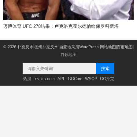
迈博体育 UFC 278结果：卢克洛克霍尔德输给保罗科斯塔
© 2026
扑克反水|德州扑克反水
自豪地采用WordPress
网站地图
|
百度地图
|
谷歌地图
搜索
热搜:
evpks.com
APL
GGCare
WSOP
GG扑克