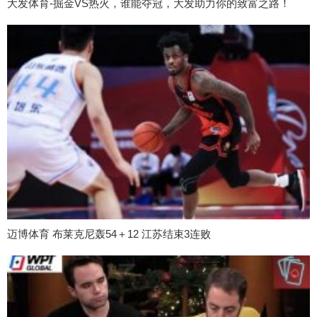
大发体育-掘金VS热火，谁能夺冠，大发助力你的致富之路！
迈博体育 布莱克尼轰54＋12 江苏结束3连败