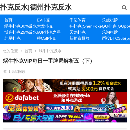
扑克反水|德州扑克反水
首页
EV扑克
千亿体育
乐虎棋牌
蜗牛扑克30%反水
大发扑克
神扑克(ShenPoker)
GG扑克(GGpok
博狗扑克25%反水
6UP扑克之星
天龙扑克
乐淘棋牌
红星扑克
秒Call扑克
新葡京棋牌
币投BTC365(bit
您的位置
首页
蜗牛扑克反水
蜗牛扑克VIP每日一手牌局解析五（下）
1,682
阅读