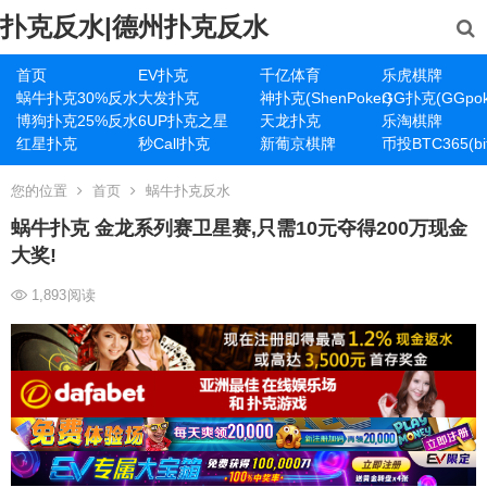
扑克反水|德州扑克反水
首页
EV扑克
千亿体育
乐虎棋牌
蜗牛扑克30%反水
大发扑克
神扑克(ShenPoker)
GG扑克(GGpok
博狗扑克25%反水
6UP扑克之星
天龙扑克
乐淘棋牌
红星扑克
秒Call扑克
新葡京棋牌
币投BTC365(bit
您的位置
首页
蜗牛扑克反水
蜗牛扑克 金龙系列赛卫星赛,只需10元夺得200万现金
大奖!
1,893
阅读