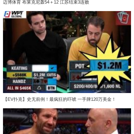
迈博体育 布莱克尼轰54＋12 江苏结束3连败
【EV扑克】史无前例！最疯狂的吓唬 一手牌120万美金！