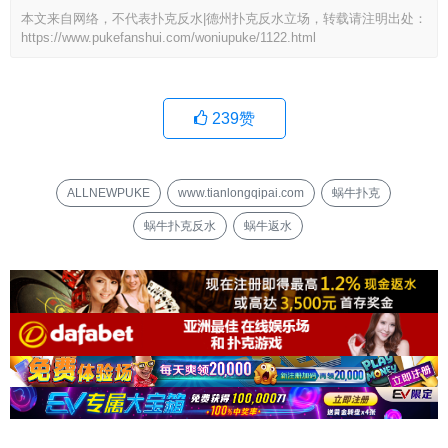
本文来自网络，不代表扑克反水|德州扑克反水立场，转载请注明出处：
https://www.pukefanshui.com/woniupuke/1122.html
239
赞
ALLNEWPUKE
www.tianlongqipai.com
蜗牛扑克
蜗牛扑克反水
蜗牛返水