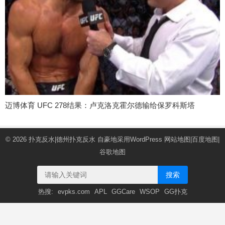
迈博体育 UFC 278结果：卢克洛克霍尔德输给保罗科斯塔
© 2026
扑克反水|德州扑克反水
自豪地采用WordPress
网站地图
|
百度地图
|
谷歌地图
搜索
热搜:
evpks.com
APL
GGCare
WSOP
GG扑克