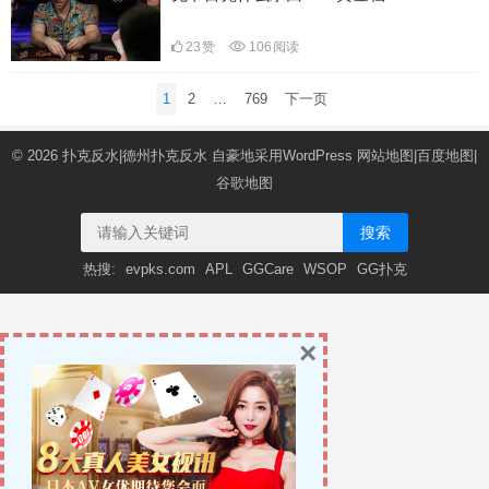
23
赞
106
阅读
文
1
2
…
769
下一页
章
导
© 2026
扑克反水|德州扑克反水
自豪地采用WordPress
网站地图
|
百度地图
|
航
谷歌地图
搜索
热搜:
evpks.com
APL
GGCare
WSOP
GG扑克
×