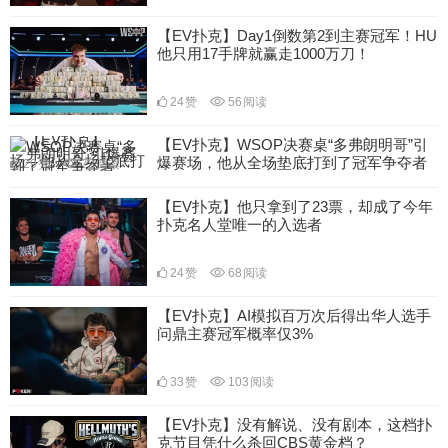
【EV扑克】Day1倒数第2到主赛冠军！HU
他只用17手牌就赢走1000万刀！
24
赞
56
阅读
【EV扑克】WSOP决赛桌“多弗朗明哥”引
爆赛场，他从全场垫底打到了冠军争夺者
29
赞
72
阅读
【EV扑克】他只拿到了23票，却成了今年
扑克名人堂唯一的入选者
24
赞
68
阅读
【EV扑克】AI模拟百万次后得出华人选手
问鼎主赛冠军概率仅3%
33
赞
103
阅读
【EV扑克】没有解说、没有剧本，这档扑
克节目凭什么杀回CBS黄金档？