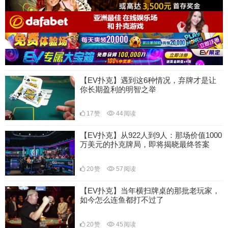
【EV扑克】遇到这6种情况，弃牌才是让
你长期盈利的明智之举
17
赞
44
阅读
【EV扑克】从922人到9人：那场价值1000
万美元的扑克牌局，即将揭晓最终答案
20
赞
57
阅读
【EV扑克】当年横扫牌桌的那批老玩家，
如今怎么连鱼都打不过了
20
赞
45
阅读