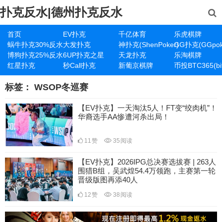
扑克反水|德州扑克反水
首页
EV扑克
千亿体育
乐虎棋牌
蜗牛扑克30%反水
大发扑克
神扑克(ShenPoker)
GG扑克(GGpok
博狗扑克25%反水
6UP扑克之星
天龙扑克
乐淘棋牌
红星扑克
秒Call扑克
新葡京棋牌
币投BTC365(bit
标签：
WSOP冬巡赛
【EV扑克】一天淘汰5人！FT变“绞肉机”！
华裔选手AA惨遭河杀出局！
11
赞
35
阅读
【EV扑克】2026IPG总决赛选拔赛 | 263人
围猎B组，吴武煌54.4万领跑，主赛第一轮
晋级版图再添40人
12
赞
38
阅读