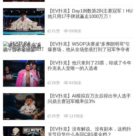
【EV扑克】Day1倒数第2到主赛冠军！HU
他只用17手牌就赢走1000万刀！
31
赞
69
阅读
【EV扑克】WSOP决赛桌“多弗朗明哥”引
爆赛场，他从全场垫底打到了冠军争夺者
34
赞
89
阅读
【EV扑克】他只拿到了23票，却成了今年
扑克名人堂唯一的入选者
28
赞
84
阅读
【EV扑克】AI模拟百万次后得出华人选手
问鼎主赛冠军概率仅3%
35
赞
113
阅读
【EV扑克】没有解说、没有剧本，这档扑
克节目凭什么杀回CBS黄金档？