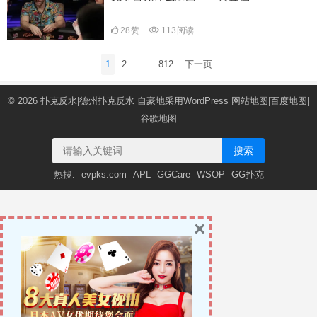
28
赞
113
阅读
文
1
2
…
812
下一页
章
导
© 2026
扑克反水|德州扑克反水
自豪地采用WordPress
网站地图
|
百度地图
|
航
谷歌地图
搜索
热搜:
evpks.com
APL
GGCare
WSOP
GG扑克
×