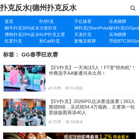
扑克反水|德州扑克反水
首页
EV扑克
千亿体育
乐虎棋牌
蜗牛扑克30%反水
大发扑克
神扑克(ShenPoker)
GG扑克(GGpok
博狗扑克25%反水
6UP扑克之星
天龙扑克
乐淘棋牌
红星扑克
秒Call扑克
新葡京棋牌
币投BTC365(bit
标签：
GG春季狂欢赛
【EV扑克】一天淘汰5人！FT变“绞肉机”！
华裔选手AA惨遭河杀出局！
26
赞
61
阅读
【EV扑克】2026IPG总决赛选拔赛 | 263人
围猎B组，吴武煌54.4万领跑，主赛第一轮
晋级版图再添40人
25
赞
59
阅读