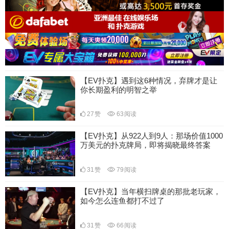
【EV扑克】遇到这6种情况，弃牌才是让
你长期盈利的明智之举
27
赞
63
阅读
【EV扑克】从922人到9人：那场价值1000
万美元的扑克牌局，即将揭晓最终答案
31
赞
79
阅读
【EV扑克】当年横扫牌桌的那批老玩家，
如今怎么连鱼都打不过了
31
赞
66
阅读