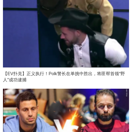
【EV扑克】正义执行！Polk警长在单挑中胜出，将匪帮首领“野
人”成功逮捕