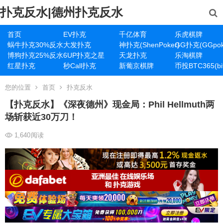
扑克反水|德州扑克反水
首页
EV扑克
千亿体育
乐虎棋牌
蜗牛扑克30%反水
大发扑克
神扑克(ShenPoker)
GG扑克(GGpok
博狗扑克25%反水
6UP扑克之星
天龙扑克
乐淘棋牌
红星扑克
秒Call扑克
新葡京棋牌
币投BTC365(bit
您的位置
首页
扑克反水
【扑克反水】《深夜德州》现金局：Phil Hellmuth两
场斩获近30万刀！
1,640
阅读