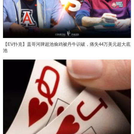
【EV扑克】盖哥河牌超池偷鸡被丹牛识破，痛失44万美元超大底
池