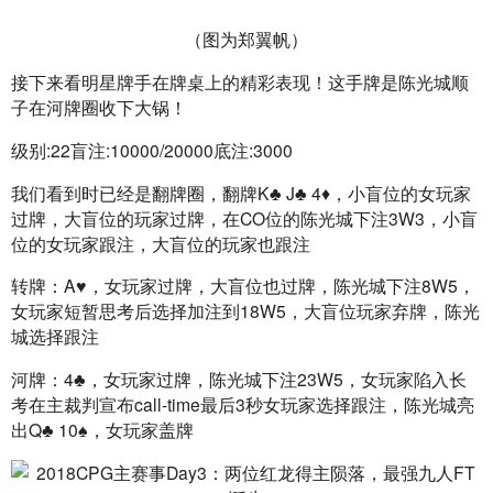
（图为郑翼帆）
接下来看明星牌手在牌桌上的精彩表现！这手牌是陈光城顺
子在河牌圈收下大锅！
级别:22盲注:10000/20000底注:3000
我们看到时已经是翻牌圈，翻牌K♣ J♣ 4♦，小盲位的女玩家
过牌，大盲位的玩家过牌，在CO位的陈光城下注3W3，小盲
位的女玩家跟注，大盲位的玩家也跟注
转牌：A♥，女玩家过牌，大盲位也过牌，陈光城下注8W5，
女玩家短暂思考后选择加注到18W5，大盲位玩家弃牌，陈光
城选择跟注
河牌：4♣，女玩家过牌，陈光城下注23W5，女玩家陷入长
考在主裁判宣布call-time最后3秒女玩家选择跟注，陈光城亮
出Q♣ 10♠，女玩家盖牌