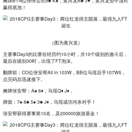
摊牌BTN位悻悻丢出9♣ K♠，黄兴龙A♣ 3♥，黄兴龙击中顶对
赢得底池！
（图为黄兴龙）
主赛事Day3的比赛在经历约10小时，共10个级别的激斗后，
最后在级别30时，出现了FT泡沫。
翻牌前：CO位张安帮All in 103W，BB位马瑶后手107W5，
点完码后迅速接下。
摊牌张安帮：A♠ 6♦，马瑶Q♦ J♦，
牌面：7♠ 8♣ 5♠ 3♣ J♦，马瑶成功河杀对手！
张安帮获得赛事第10名，及200000旅游基金！