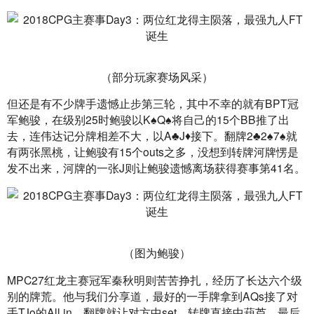
（部分玩家赛场风采）
但还是有不少牌手遗憾止步第三轮，其中不幸的就有BPT冠
军鲍骏，在级别25时鲍骏以K♠Q♠将自己的15个BB推了出
去，连伟达记分牌相差不大，以A♣J♦接下。翻牌2♣2♠7♠就
有两张黑桃，让鲍骏有15个outs之多，没想到转牌河牌愣是
发不出来，河牌的一张J则让鲍骏遗憾离场获得赛事第41名。
（图为鲍骏）
MPC27红龙主赛冠军秦秋明则苦苦挣扎，经历了长达六个级
别的牌荒。他与我们分享道，最好的一手牌拿到AQs接了对
手TJo的All in，翻牌就让对方中set，转牌直接中葫芦。最后