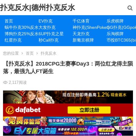
扑克反水|德州扑克反水
首页
EV扑克
千亿体育
乐虎棋牌
蜗牛扑克30%反水
大发扑克
神扑克(ShenPoker)
GG扑克(GGpok
博狗扑克25%反水
6UP扑克之星
天龙扑克
乐淘棋牌
红星扑克
秒Call扑克
新葡京棋牌
币投BTC365(bit
您的位置
首页
扑克反水
【扑克反水】2018CPG主赛事Day3：两位红龙得主陨
落，最强九人FT诞生
2,117
阅读