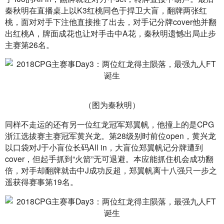
秦秋明在直播桌上以K3红桃同色于捍卫大盲，翻牌两张红
桃，面对对手下注他直接推了出去，对手记分牌cover他并翻
出红桃A，牌面成花也让对手击中A花，秦秋明遗憾出局止步
主赛第26名。
（图为秦秋明）
同样不走运的还有另一位红龙冠军郑翼帆，他撞上的是CPG
浙江选拔赛主赛冠军黄兴龙。第28级别时前位open，黄兴龙
以口袋对J于小盲位长码All in，大盲位郑翼帆记分牌遭到
cover，但起手抓到“火箭”无可退避。本应能抓住机会成功翻
倍，对手却翻牌就击中J成功反超，郑翼帆离十八强只一步之
遥获得赛事第19名。