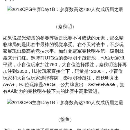
（秦秋明）
如果说星光熠熠的参赛阵容是比赛不可或缺的元素，那么精
彩牌局则是比赛中最棒的视觉享受。在今天对战中，不少玩
家展现出极高的竞技水平。如红龙冠军秦秋明在第一级别就
赢来开门红。翻牌前UTG位的秦秋明平跟进池，HJ位玩家也
平跟，小盲位玩家加注750，大盲位选择跟注，秦秋明选择再
加注到2850，HJ位玩家直接全下，码量是12000+，小盲位
玩家和大盲位玩家选择弃牌，秦秋明秒跟注，秦秋明亮出
A♥A♦，HJ位玩家是A♣Q♠，公共牌发出：8♦2♦6♦K♣8♣，拥
有AA助力的秦秋明在接下去的比赛中高歌猛进。
（徐鱼）