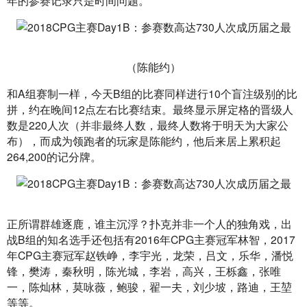
（陈能约）
和A组赛制一样，今天B组的比赛同样进行10个盲注级别的比
拼，约在晚间12点左右比赛结束。最终显示屏定格的晋级人
数是220人次（并非最终人数，最终人数将于明天为大家公
布），而成为领跑者的玩家是陈能约，他后来居上累积起
264,200的记分牌。
正所谓群雄逐鹿，谁主沉浮？扑克并非一个人的独角戏，出
战B组的知名选手还包括有2016年CPG主赛冠军林智，2017
年CPG主赛冠军赵铁峥，李宇光，龙荣，吕文，乐华，潘悦
锋，樊涛，秦秋明，陈光城，李岩，高兴，王栎鑫，张唯
一，陈灿林，莫咏薇，鲍骏，翟一夫，刘少坡，路迪，王堃
等等。