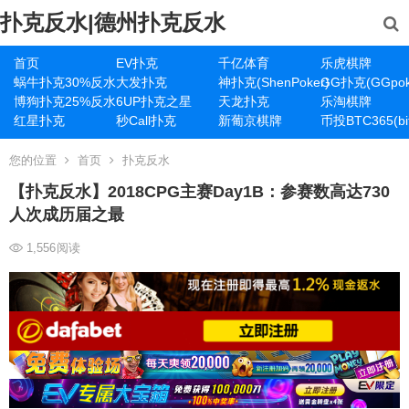
扑克反水|德州扑克反水
首页
EV扑克
千亿体育
乐虎棋牌
蜗牛扑克30%反水
大发扑克
神扑克(ShenPoker)
GG扑克(GGpok
博狗扑克25%反水
6UP扑克之星
天龙扑克
乐淘棋牌
红星扑克
秒Call扑克
新葡京棋牌
币投BTC365(bit
您的位置
首页
扑克反水
【扑克反水】2018CPG主赛Day1B：参赛数高达730
人次成历届之最
1,556
阅读