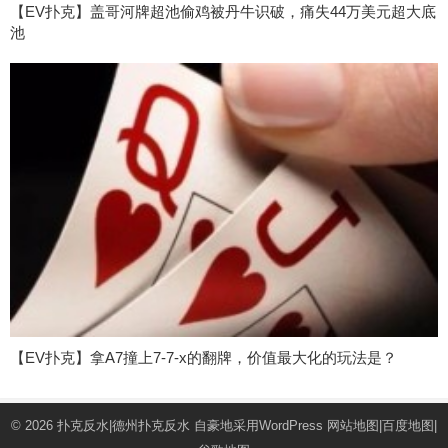
【EV扑克】盖哥河牌超池偷鸡被丹牛识破，痛失44万美元超大底
池
【EV扑克】拿A7撞上7-7-x的翻牌，价值最大化的玩法是？
© 2026
扑克反水|德州扑克反水
自豪地采用WordPress
网站地图
|
百度地图
|