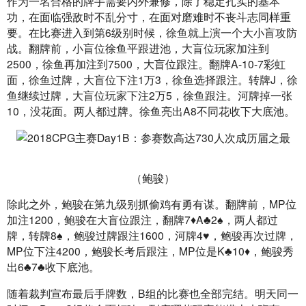
作为一名合格的牌手需要内外兼修，除了稳定扎实的基本
功，在面临强敌时不乱分寸，在面对磨难时不丧斗志同样重
要。在比赛进入到第6级别时候，徐鱼就上演一个大小盲攻防
战。翻牌前，小盲位徐鱼平跟进池，大盲位玩家加注到
2500，徐鱼再加注到7500，大盲位跟注。翻牌A-10-7彩虹
面，徐鱼过牌，大盲位下注1万3，徐鱼选择跟注。转牌J，徐
鱼继续过牌，大盲位玩家下注2万5，徐鱼跟注。河牌掉一张
10，没花面。两人都过牌。徐鱼亮出A8不同花收下大底池。
（鲍骏）
除此之外，鲍骏在第九级别抓偷鸡有勇有谋。翻牌前，MP位
加注1200，鲍骏在大盲位跟注，翻牌7♦A♣2♠，两人都过
牌，转牌8♠，鲍骏过牌跟注1600，河牌4♥，鲍骏再次过牌，
MP位下注4200，鲍骏长考后跟注，MP位是K♣10♦，鲍骏秀
出6♣7♣收下底池。
随着裁判宣布最后手牌数，B组的比赛也全部完结。明天同一