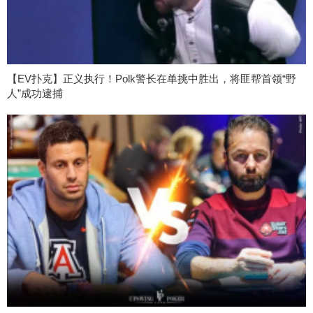
【EV扑克】正义执行！Polk警长在单挑中胜出，将匪帮首领“野
人”成功逮捕