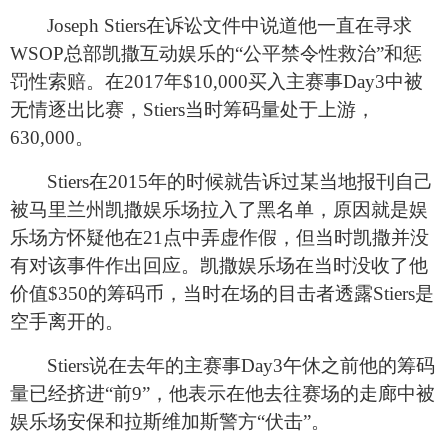
Joseph Stiers
在诉讼文件中说道他一直在寻求
WSOP总部凯撒互动娱乐的“公平禁令性救治”和惩
罚性索赔。在2017年$10,000买入主赛事Day3中被
无情逐出比赛，Stiers当时筹码量处于上游，
630,000。
Stiers
在2015年的时候就告诉过某当地报刊自己
被马里兰州凯撒娱乐场拉入了黑名单，原因就是娱
乐场方怀疑他在21点中弄虚作假，但当时凯撒并没
有对该事件作出回应。凯撒娱乐场在当时没收了他
价值$350的筹码币，当时在场的目击者透露Stiers是
空手离开的。
Stiers
说在去年的主赛事Day3午休之前他的筹码
量已经挤进“前9”，他表示在他去往赛场的走廊中被
娱乐场安保和拉斯维加斯警方“伏击”。