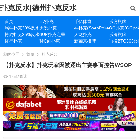
扑克反水|德州扑克反水
首页
EV扑克
千亿体育
乐虎棋牌
蜗牛扑克30%反水
大发扑克
神扑克(ShenPoker)
GG扑克(GGpok
博狗扑克25%反水
6UP扑克之星
天龙扑克
乐淘棋牌
红星扑克
秒Call扑克
新葡京棋牌
币投BTC365(bit
您的位置
首页
扑克反水
【扑克反水】扑克玩家因被逐出主赛事而控告WSOP
1,682
阅读