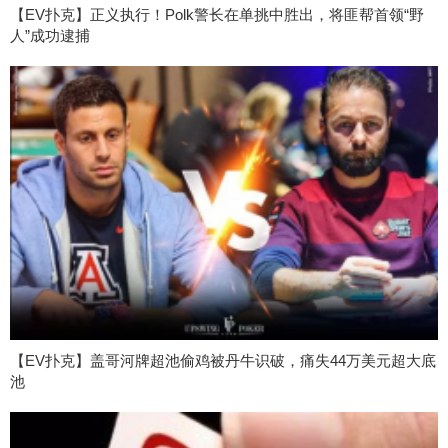
【EV扑克】正义执行！Polk警长在单挑中胜出，将匪帮首领“野
人”成功逮捕
【EV扑克】盖哥河牌超池偷鸡被丹牛识破，痛失44万美元超大底
池