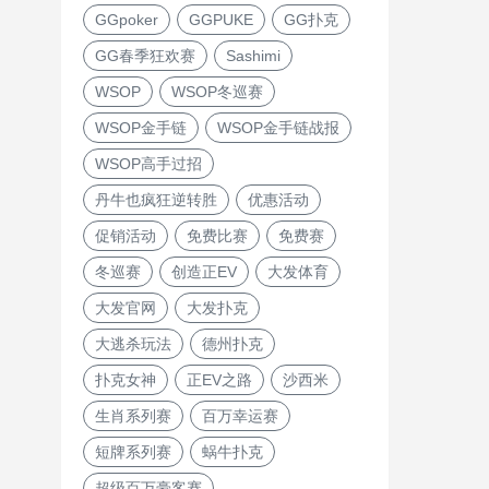
GGpoker
GGPUKE
GG扑克
GG春季狂欢赛
Sashimi
WSOP
WSOP冬巡赛
WSOP金手链
WSOP金手链战报
WSOP高手过招
丹牛也疯狂逆转胜
优惠活动
促销活动
免费比赛
免费赛
冬巡赛
创造正EV
大发体育
大发官网
大发扑克
大逃杀玩法
德州扑克
扑克女神
正EV之路
沙西米
生肖系列赛
百万幸运赛
短牌系列赛
蜗牛扑克
超级百万豪客赛