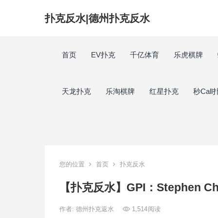
扑克反水|德州扑克反水
首页
EV扑克
千亿体育
乐虎棋牌
天龙扑克
乐淘棋牌
红星扑克
秒Call
您的位置
首页
扑克反水
【扑克反水】GPI：Stephen C
作者:
德州扑克返水
1,514
阅读