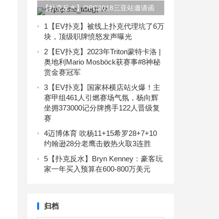
【扑克反水】OPC2018三亚站邀请函
注册流程，想拿冠军的你必须知道！
1
【EV扑克】被线上扑克代理坑了6万
块，顶级职牌愤怒发声曝光
2
【EV扑克】2023年Triton蒙特卡洛 |
奥地利Mario Mosböck获赛事#8神秘
赏金赛冠军
3
【EV扑克】国家杯横店站火爆！主
赛甲组461人引燃赛场气氛，杨向辉
坐拥373000记分牌携手122人晋级复
赛
4
迈博体育 吹杨11+15希罗28+7+10
约翰逊28分老鹰击败热火取3连胜
5
【扑克反水】Bryn Kenney：豪客玩
家一年买入预算在600-800万美元
归档