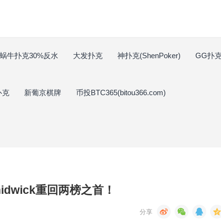
蜗牛扑克30%反水
大发扑克
神扑克(ShenPoker)
GG扑克(
扑克
新葡京棋牌
币投BTC365(bitou366.com)
hidwick重回两榜之首！