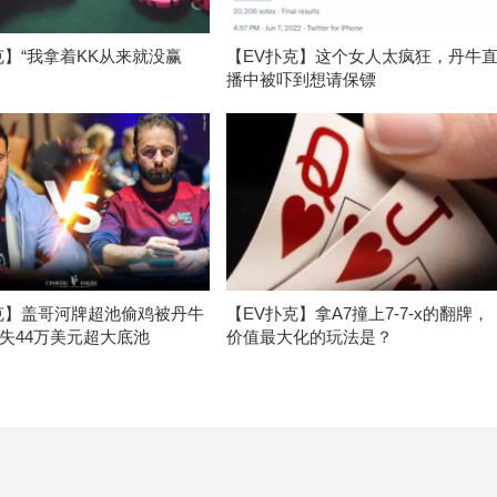
克】“我拿着KK从来就没赢
【EV扑克】这个女人太疯狂，丹牛
播中被吓到想请保镖
克】盖哥河牌超池偷鸡被丹牛
【EV扑克】拿A7撞上7-7-x的翻牌，
失44万美元超大底池
价值最大化的玩法是？