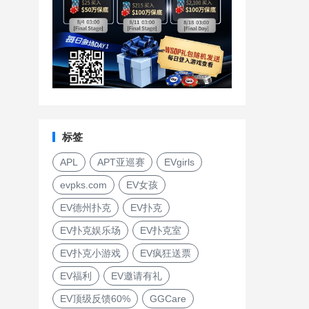
标签
APL
APT亚巡赛
EVgirls
evpks.com
EV女孩
EV德州扑克
EV扑克
EV扑克娱乐场
EV扑克室
EV扑克小游戏
EV疯狂送票
EV福利
EV邀请有礼
EV顶级反馈60%
GGCare