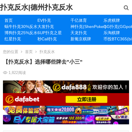
扑克反水|德州扑克反水
首页
EV扑克
千亿体育
乐虎棋牌
蜗牛扑克30%反水
大发扑克
神扑克(ShenPoker)
GG扑克(GGpok
博狗扑克25%反水
6UP扑克之星
天龙扑克
乐淘棋牌
红星扑克
秒Call扑克
新葡京棋牌
币投BTC365(bit
您的位置
首页
扑克反水
【扑克反水】选择哪些牌去”小三”
1,822
阅读