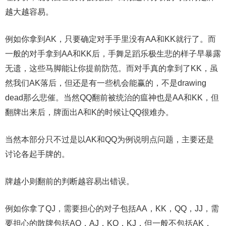
越大越容易。
例如你拿到AK，只要确定对手手里没有AA和KK就行了。而
一般的对手拿到AA和KK后，手舞足蹈乐极生悲的样子早暴露
无遗，这些马脚能让你提前防范。而对手真的拿到了KK，虽
然我们AK落后，但还是有一些机会能赢的，不是drawing
dead那么悲催。当然QQ翻前被统治的瘟神也是AA和KK，但
翻牌出来后，牌面出A和K的时候让QQ很难办。
当然本部分只不过是以AK和QQ为例说明点问题，主要还是
讨论各起手牌的。
牌越小则翻前的判断越容易出错误。
例如你拿了QJ，需要担心的对子包括AA，KK，QQ，JJ，需
要担心的散牌包括AQ，AJ，KQ，KJ，但一般不包括AK，