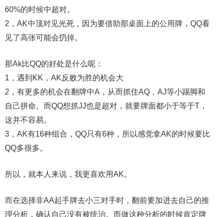
60%的时候中超对。
2，AK中顶对见光死，因为要借助那桌面上的公用牌，QQ看
见了高张可能会扔掉。
那Ak比QQ的好处是什么呢：
1，遇到KK，AK反败为胜的机会大
2，有更多的机会在翻牌中A，从而抓住AQ，AJ等小踢脚和
自己拼命。而QQ想抓JJ也是超对，就要牌面都小于等于T，
这并不容易。
3，AK有16种组合，QQ只有6种，所以感觉拿AK的时候要比
QQ多很多。
所以，就本人来说，我更喜欢用AK。
而在选择非AA起手牌去小三对手时，翻前要加进去自己的推
理分析，确认自己没有被统治。而做这种分析的时候肯定牌