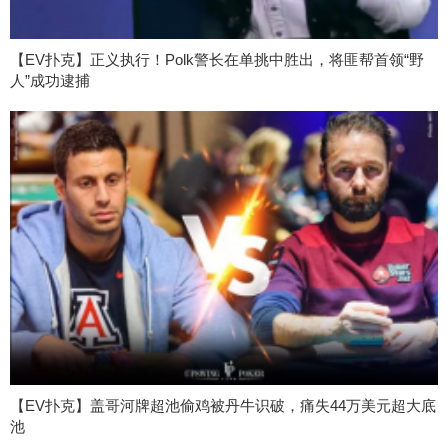
【EV扑克】正义执行！Polk警长在单挑中胜出，将匪帮首领“野
人”成功逮捕
【EV扑克】盖哥河牌超池偷鸡被丹牛识破，痛失44万美元超大底
池