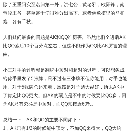
除了王重阳实至名归第一外，洪七公，黄老邪，欧阳锋，南
帝段王爷，甚至裘千仞很难分出高下。或者像象棋里的马和
炮，各有千秋。
人们疑问最多的问题是AK和QQ谁厉害。虽然他们全进后AK
比QQ落后10个百分点左右，但这不能作为QQ比AK厉害的理
由。
小三对手的过程就是翻牌中顶对和超对的过程，可以想象成
给你手里发了5张牌，只不过有三张牌不但你能用，对手也能
用。对于5张牌总起来看，应该是对子越大越好，所以AK中
了肯定比QQ更大。但AK的弱点是不中的时候要比QQ多，因
为AK只有33%是中顶对，而QQ却接近60%。
总结一下，AK和QQ的主要不同如下：
1，AK只有1/3的时候能中顶对，不如QQ来得大，QQ大约