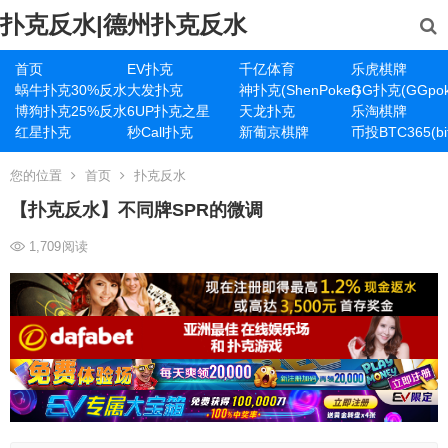
扑克反水|德州扑克反水
首页
EV扑克
千亿体育
乐虎棋牌
蜗牛扑克30%反水
大发扑克
神扑克(ShenPoker)
GG扑克(GGpok
博狗扑克25%反水
6UP扑克之星
天龙扑克
乐淘棋牌
红星扑克
秒Call扑克
新葡京棋牌
币投BTC365(bit
您的位置
首页
扑克反水
【扑克反水】不同牌SPR的微调
1,709
阅读