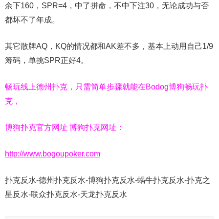
余下160，SPR=4，中了拼命，不中下注30，无论成功与否
都坏不了年成。
其它散牌AQ，KQ的情况都和AK差不多，基本上动用自己1/9
筹码，单挑SPR正好4。
畅玩线上德州扑克，只需简单步骤就能在Bodog博狗畅玩扑
克，
博狗扑克官方网址 博狗扑克网址：
http://www.bogoupoker.com
扑克反水-德州扑克反水-博狗扑克反水-蜗牛扑克反水-扑克之
星反水-联众扑克反水-天龙扑克反水