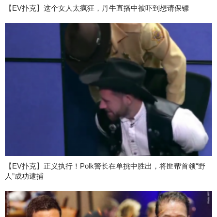
【EV扑克】这个女人太疯狂，丹牛直播中被吓到想请保镖
【EV扑克】正义执行！Polk警长在单挑中胜出，将匪帮首领“野
人”成功逮捕