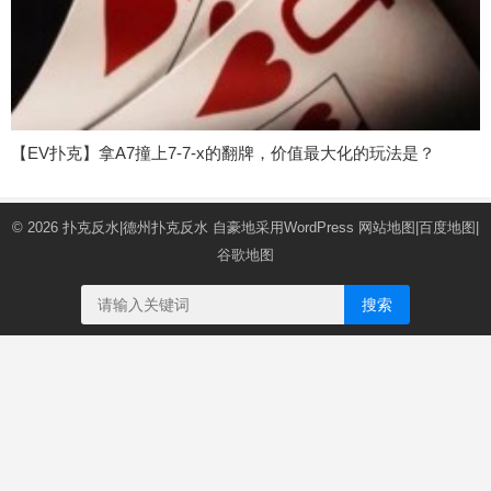
【EV扑克】拿A7撞上7-7-x的翻牌，价值最大化的玩法是？
© 2026
扑克反水|德州扑克反水
自豪地采用WordPress
网站地图
|
百度地图
|
谷歌地图
搜索