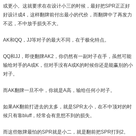
或更小。这就要求在在设计小三的时候，最好把SPR正正好
好设计成4，这样翻牌前付出最小的代价，而翻牌中了再发力
不迟，不中放手损失不大。
AK和QQ，JJ等对子的最大不同，在于极化特点。
QQ和JJ，即使翻牌AK2，你仍然有一副对子在手，虽然可能
输给对手的A或K，但对手没有A或K的时候你还是能赢别的小
对子。
而AK翻牌一旦不中，你就是A高，输给任何小对子。
如果AK翻前打进去的太多，就是SPR太小，在不中顶对的时
候只有靠bluff，经常会有意想不到的损失。
而这些散牌最怕的SPR就是小二，就是翻前把SPR打到2。