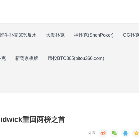
蜗牛扑克30%反水
大发扑克
神扑克(ShenPoker)
GG扑克(
扑克
新葡京棋牌
币投BTC365(bitou366.com)
hidwick重回两榜之首