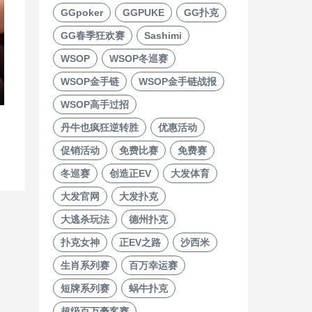
GGpoker
GGPUKE
GG扑克
GG春季狂欢赛
Sashimi
WSOP
WSOP冬巡赛
WSOP金手链
WSOP金手链战报
WSOP高手过招
丹牛也疯狂逆转胜
优惠活动
促销活动
免费比赛
免费赛
冬巡赛
创造正EV
大发体育
大发官网
大发扑克
大逃杀玩法
德州扑克
扑克女神
正EV之路
沙西米
生肖系列赛
百万幸运赛
短牌系列赛
蜗牛扑克
超级百万豪客赛