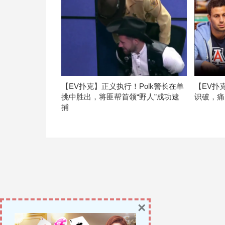
【EV扑克】正义执行！Polk警长在单
【EV扑
挑中胜出，将匪帮首领“野人”成功逮
识破，痛
捕
×