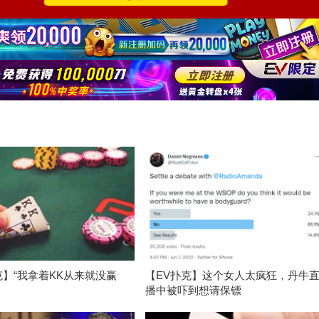
克】“我拿着KK从来就没赢
【EV扑克】这个女人太疯狂，丹牛
播中被吓到想请保镖