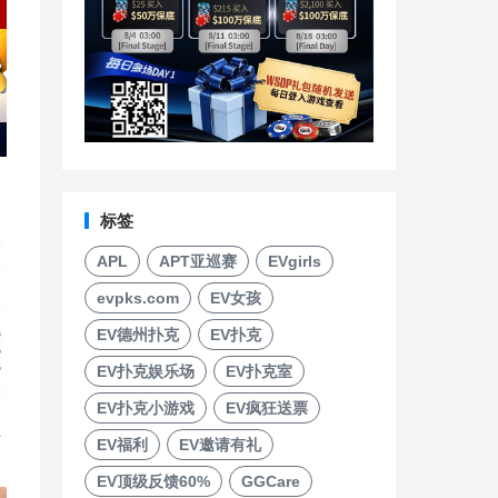
标签
APL
APT亚巡赛
EVgirls
evpks.com
EV女孩
EV德州扑克
EV扑克
EV扑克娱乐场
EV扑克室
EV扑克小游戏
EV疯狂送票
直
EV福利
EV邀请有礼
EV顶级反馈60%
GGCare