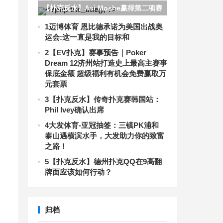
【扑克反水】Asi Moshe赢得第二项赛
事金手链
1
迈博体育 恩比德承诺为美国出战奥
运会:这一直是我的目标和
2
【EV扑克】赛事预告｜Poker
Dream 12济州站打造史上最高主赛事
保底金额 超级福利有机会免费赢取万
元套票
3
【扑克反水】传奇扑克赛韩国站：
Phil Ivey确认出席
4
大发体育-亚冠抽签：三镇PK浦和
泰山遇横滨水手，大发助力你的致富
之路！
5
【扑克反水】德州扑克QQ在9高翻
牌面应该如何行动？
归档