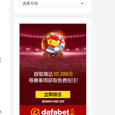
归
档
买
n