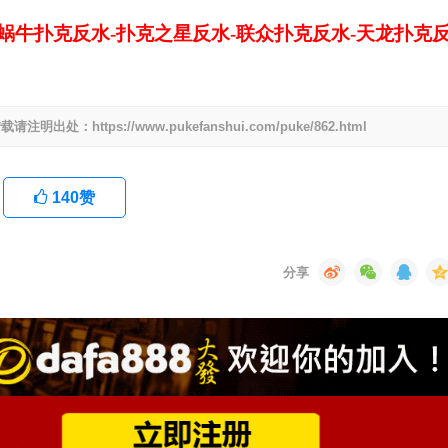
-蜗牛扑克反水-扑克之星反水-联众扑克反水-天龙扑克
ttps://www.pukefanshui.com/puke/862.html
140
赞