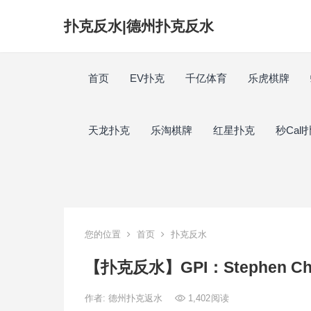
扑克反水|德州扑克反水
首页
EV扑克
千亿体育
乐虎棋牌
天龙扑克
乐淘棋牌
红星扑克
秒Call
您的位置
首页
扑克反水
【扑克反水】GPI：Stephen C
作者:
德州扑克返水
1,402
阅读