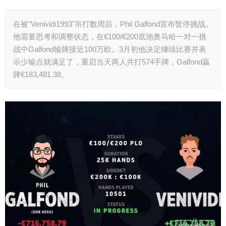
在被"Venividi1993"吊打数周后，Phil Galfond宣布暂停挑战。
他需要思考和调整状态，在€100/€200底池奥马哈一对一挑
战中Galfond输牌接近100万欧。3月初他决定继续比赛并表
示少输点就满足了，重启当天两人共打574手牌，Galfond贏
牌€183,481.38。