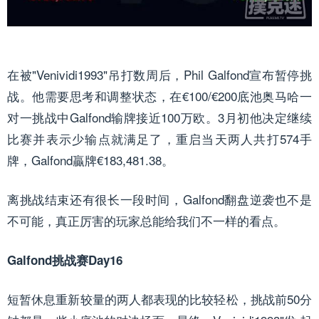
在被"Venividi1993"吊打数周后，Phil Galfond宣布暂停挑
战。他需要思考和调整状态，在€100/€200底池奥马哈一
对一挑战中Galfond输牌接近100万欧。3月初他决定继续
比赛并表示少输点就满足了，重启当天两人共打574手
牌，Galfond贏牌€183,481.38。
离挑战结束还有很长一段时间，Galfond翻盘逆袭也不是
不可能，真正厉害的玩家总能给我们不一样的看点。
Galfond挑战赛Day16
短暂休息重新较量的两人都表现的比较轻松，挑战前50分