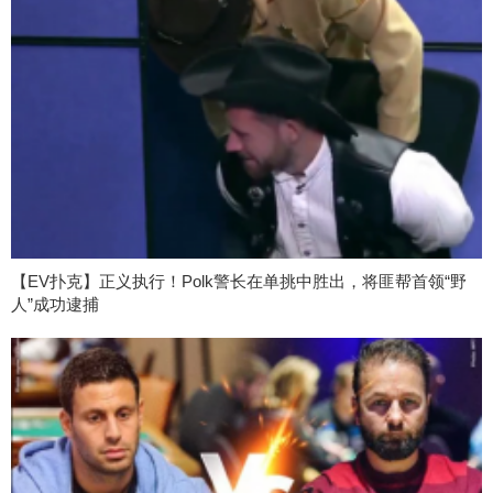
【EV扑克】正义执行！Polk警长在单挑中胜出，将匪帮首领“野
人”成功逮捕