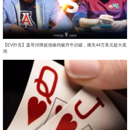
【EV扑克】盖哥河牌超池偷鸡被丹牛识破，痛失44万美元超大底
池