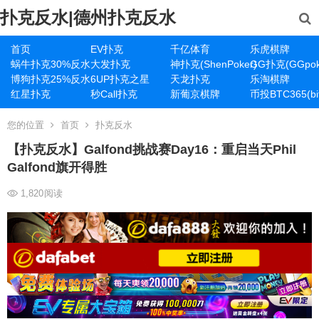
扑克反水|德州扑克反水
首页
EV扑克
千亿体育
乐虎棋牌
蜗牛扑克30%反水
大发扑克
神扑克(ShenPoker)
GG扑克(GGpok
博狗扑克25%反水
6UP扑克之星
天龙扑克
乐淘棋牌
红星扑克
秒Call扑克
新葡京棋牌
币投BTC365(bit
您的位置
首页
扑克反水
【扑克反水】Galfond挑战赛Day16：重启当天Phil
Galfond旗开得胜
1,820
阅读