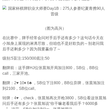
（图为高兴）
在比赛中，牌手经常会问对手后手还有多少？这句话今天在
小旭身上展现的淋漓尽致，但咱也不是好欺负的～别老问我
后手还剩多少？因为我要赢你了～
级别:5盲注:150/300底注:50
翻牌前：这手牌HJ位张晨旭开局加注800，SB位，BB位
call，三家开池。
翻牌：2♥️ 10♦️ 6♣️ ，SB位下注800，BB位弃牌，张晨旭加注
到2100，SB位call。
转牌：4♥️ ，check，张晨旭再次开枪3800，SB位看这张晨旭
问后手还有多少？张晨旭说“你干嘛老看我后手？6000多