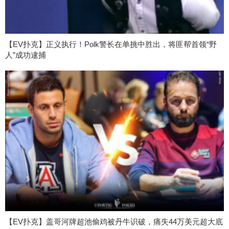
【EV扑克】正义执行！Polk警长在单挑中胜出，将匪帮首领“野
人”成功逮捕
【EV扑克】盖哥河牌超池偷鸡被丹牛识破，痛失44万美元超大底