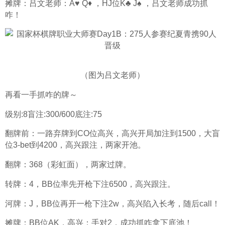
摊牌：吕文老师：A♥️ Q♦️ ，HJ位K♣️ J♠️ ，吕文老师成功抓
咋！
（图为吕文老师）
再看一手抓咋的牌～
级别:8盲注:300/600底注:75
翻牌前：一路弃牌到CO位高兴，高兴开局加注到1500，大盲
位3-bet到4200，高兴跟注，两家开池。
翻牌：368（彩虹面），两家过牌。
转牌：4，BB位率先开枪下注6500，高兴跟注。
河牌：J，BB位再开一枪下注2w，高兴陷入长考，随后call！
摊牌：BB位AK，高兴：手对2，成功抓咋拿下底池！