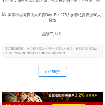
到一桌，而有的人会因为墨！镜！被分到一桌！太有缘了啊
～
墨镜三人组  
本文来自网络，不代表扑克反水|德州扑克反水立场，转载请注明出处：
https://www.pukefanshui.com/puke/831.html
158
赞