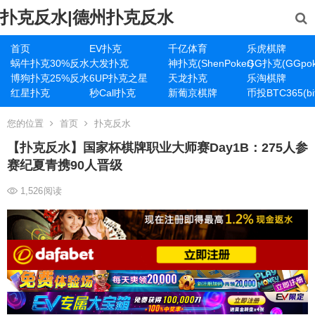
扑克反水|德州扑克反水
首页
EV扑克
千亿体育
乐虎棋牌
蜗牛扑克30%反水
大发扑克
神扑克(ShenPoker)
GG扑克(GGpok
博狗扑克25%反水
6UP扑克之星
天龙扑克
乐淘棋牌
红星扑克
秒Call扑克
新葡京棋牌
币投BTC365(bit
您的位置
首页
扑克反水
【扑克反水】国家杯棋牌职业大师赛Day1B：275人参
赛纪夏青携90人晋级
1,526
阅读