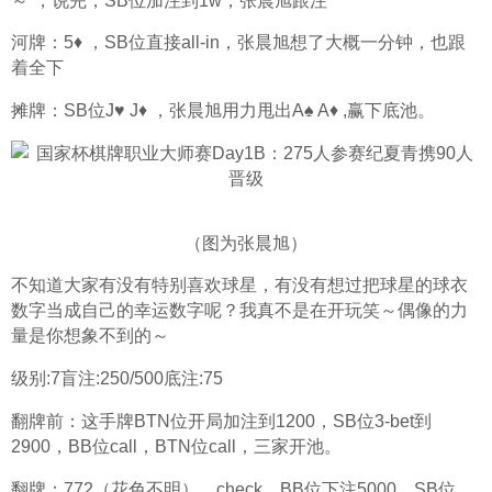
～”，说完，SB位加注到1w，张晨旭跟注
河牌：5♦️ ，SB位直接all-in，张晨旭想了大概一分钟，也跟
着全下
摊牌：SB位J♥️ J♦️ ，张晨旭用力甩出A♠️ A♦️ ,赢下底池。
（图为张晨旭）
不知道大家有没有特别喜欢球星，有没有想过把球星的球衣
数字当成自己的幸运数字呢？我真不是在开玩笑～偶像的力
量是你想象不到的～
级别:7盲注:250/500底注:75
翻牌前：这手牌BTN位开局加注到1200，SB位3-bet到
2900，BB位call，BTN位call，三家开池。
翻牌：772（花色不明），check，BB位下注5000，SB位，