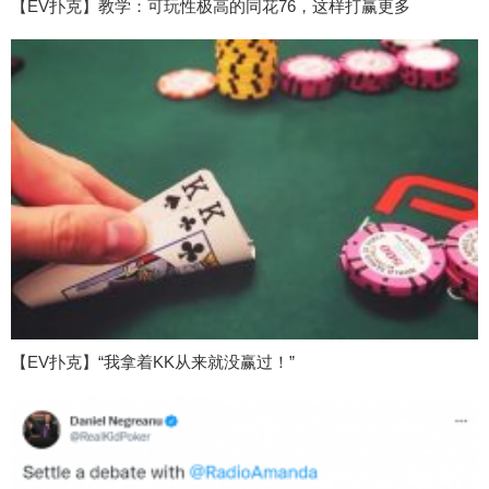
【EV扑克】教学：可玩性极高的同花76，这样打赢更多
【EV扑克】“我拿着KK从来就没赢过！”