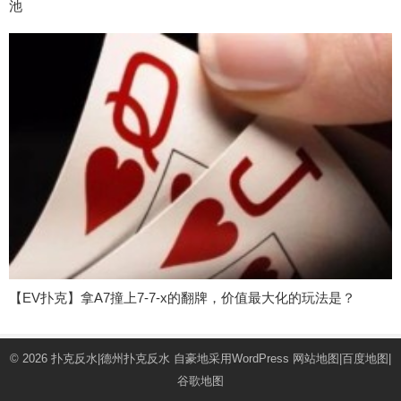
池
【EV扑克】拿A7撞上7-7-x的翻牌，价值最大化的玩法是？
© 2026
扑克反水|德州扑克反水
自豪地采用WordPress
网站地图
|
百度地图
|
谷歌地图