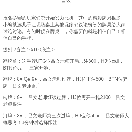
报名参赛的玩家们都开始发力比拼，其中的精彩牌局很多，
小编就选几手让现场桌上其他玩家都议论纷纷的牌局给大家
讨论讨论。有的时候在牌桌上，你需要的就是相信自己！相
信自己的手牌。
级别:2盲注:50/100底注:0
翻牌前：这手牌UTG位吕文老师开局加注300，HJ位call，
BTN位call，三家开池。
翻牌：8♥️ Q♣️ 9♦️ ，吕文老师过牌，HJ位下注500，BTN位弃
牌，吕文老师跟注
转牌：9♠️ ，吕文老师继续过牌，HJ位再开一枪2100，吕文
老师跟注
河牌：3♦️ ，吕文老师第三次过牌，HJ位秒all-in，吕文老师大
概思考了1分钟后选择跟注！