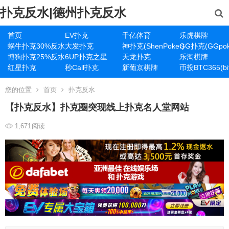
扑克反水|德州扑克反水
首页
EV扑克
千亿体育
乐虎棋牌
蜗牛扑克30%反水
大发扑克
神扑克(ShenPoker)
GG扑克(GGpok
博狗扑克25%反水
6UP扑克之星
天龙扑克
乐淘棋牌
红星扑克
秒Call扑克
新葡京棋牌
币投BTC365(bit
您的位置
首页
扑克反水
【扑克反水】扑克圈突现线上扑克名人堂网站
1,671
阅读