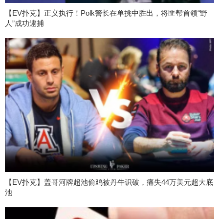
【EV扑克】正义执行！Polk警长在单挑中胜出，将匪帮首领“野
人”成功逮捕
【EV扑克】盖哥河牌超池偷鸡被丹牛识破，痛失44万美元超大底
池