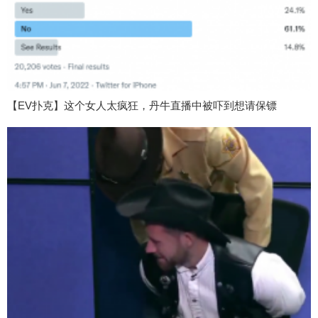
【EV扑克】这个女人太疯狂，丹牛直播中被吓到想请保镖