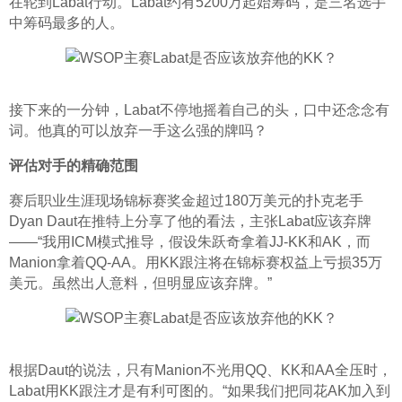
在轮到Labat行动。Labat约有5200万起始筹码，是三名选手
中筹码最多的人。
接下来的一分钟，Labat不停地摇着自己的头，口中还念念有
词。他真的可以放弃一手这么强的牌吗？
评估对手的精确范围
赛后职业生涯现场锦标赛奖金超过180万美元的扑克老手
Dyan Daut在推特上分享了他的看法，主张Labat应该弃牌
——“我用ICM模式推导，假设朱跃奇拿着JJ-KK和AK，而
Manion拿着QQ-AA。用KK跟注将在锦标赛权益上亏损35万
美元。虽然出人意料，但明显应该弃牌。”
根据Daut的说法，只有Manion不光用QQ、KK和AA全压时，
Labat用KK跟注才是有利可图的。“如果我们把同花AK加入到