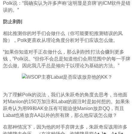
Polk说：“我确实认为许多声称‘这明显是弃牌’的ICM软件是错
误的。”
防止剥削
相比推测你的对手们会做什么（你可能要犯推测错误的风
险），Polk更喜欢从理论角度分析对手们应该怎么做。
“如果你知道对手正在做什么，那么剥削性打法会赚到更多
钱，”Polk说。“但你不会总是知道他们会用范围中的每一手牌
怎么做。因此我几乎总是倾向于以理论为基础的方法。”
为了理解Polk的说法，我们从朱跃奇的角度去思考，当他面
对Manion的150万加注和Labat的跟注时是如何想的。如果朱
跃奇认为用99和AK全压有可能迫使Manion放弃QQ，而且
Labat也将放弃AA以外的所有牌，那么他应该怎么做？
在那种情况下，因为他的对手弃牌太多，朱跃奇应该用许多
诈唬牌去全压。（在这种场合，诈唬牌是指A♦ J♣、A♦ 5♦、