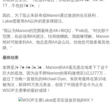
TT，不包括7♣ 2♦。）
因此，为了阻止朱跃奇或Manion通过激进的全压获利，
Labat需要用AA以外的更多牌跟注。
“我认为Manion的范围最终是AK+和QQ，”Polk说。“对抗那个
范围，你必须用KK跟注。结局很糟糕。我能够理解。Manion
绝对可能拿到AA。他总是用AA这么玩。但他也可能拿着其他
牌。”
最终结果
发牌是J♦ 7♣ 4♣ 3♠ J♣，Manion的AA毫无悬念地拿下了这个
巨大的底池。因为这手牌Manion的筹码激增至1亿1277万，
超过了当晚一直领先的Michael Dyer。朱跃奇最终在第10名
被淘汰，获得85万美元奖金，创造了中国选手迄今为止在
WSOP主赛事的最好成绩！