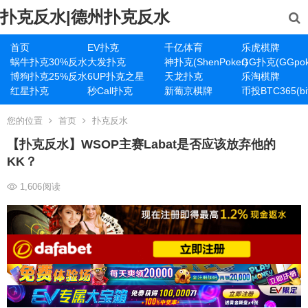
扑克反水|德州扑克反水
首页
EV扑克
千亿体育
乐虎棋牌
蜗牛扑克30%反水
大发扑克
神扑克(ShenPoker)
GG扑克(GGpok
博狗扑克25%反水
6UP扑克之星
天龙扑克
乐淘棋牌
红星扑克
秒Call扑克
新葡京棋牌
币投BTC365(bit
您的位置
首页
扑克反水
【扑克反水】WSOP主赛Labat是否应该放弃他的
KK？
1,606
阅读