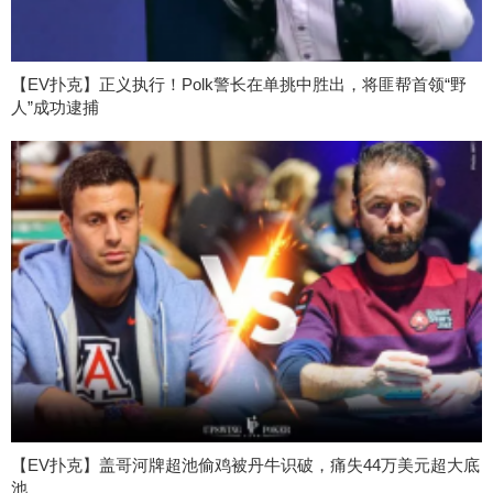
【EV扑克】正义执行！Polk警长在单挑中胜出，将匪帮首领“野
人”成功逮捕
【EV扑克】盖哥河牌超池偷鸡被丹牛识破，痛失44万美元超大底
池