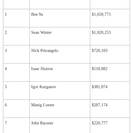
1
Ben Yu
$1,650,773
2
Sean Winter
$1,020,253
3
Nick Petrangelo
$720,103
4
Isaac Haxton
$518,882
5
Igor Kurganov
$381,874
6
Manig Loeser
$287,174
7
John Racener
$220,777