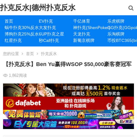
扑克反水|德州扑克反水
首页
EV扑克
千亿体育
乐虎棋牌
蜗牛扑克30%反水
大发扑克
神扑克(ShenPoker)
GG扑克(GGpok
博狗扑克25%反水
6UP扑克之星
天龙扑克
乐淘棋牌
红星扑克
秒Call扑克
新葡京棋牌
币投BTC365(bit
您的位置
首页
扑克反水
【扑克反水】Ben Yu赢得WSOP $50,000豪客赛冠军
1,862
阅读