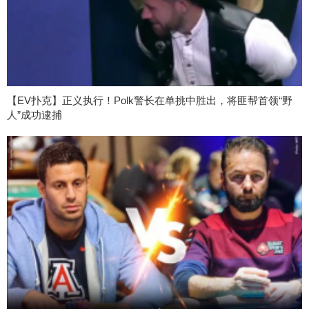
【EV扑克】正义执行！Polk警长在单挑中胜出，将匪帮首领“野
人”成功逮捕