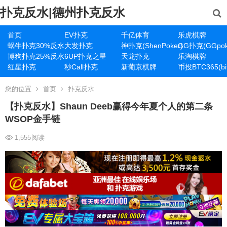
扑克反水|德州扑克反水
首页
EV扑克
千亿体育
乐虎棋牌
蜗牛扑克30%反水
大发扑克
神扑克(ShenPoker)
GG扑克(GGpok
博狗扑克25%反水
6UP扑克之星
天龙扑克
乐淘棋牌
红星扑克
秒Call扑克
新葡京棋牌
币投BTC365(bit
您的位置
首页
扑克反水
【扑克反水】Shaun Deeb赢得今年夏个人的第二条
WSOP金手链
1,555
阅读