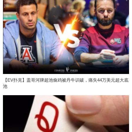
【EV扑克】盖哥河牌超池偷鸡被丹牛识破，痛失44万美元超大底
池