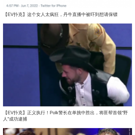
【EV扑克】这个女人太疯狂，丹牛直播中被吓到想请保镖
【EV扑克】正义执行！Polk警长在单挑中胜出，将匪帮首领“野
人”成功逮捕