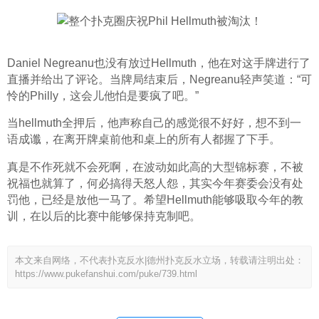
Daniel Negreanu也没有放过Hellmuth，他在对这手牌进行了
直播并给出了评论。当牌局结束后，Negreanu轻声笑道：“可
怜的Philly，这会儿他怕是要疯了吧。”
当hellmuth全押后，他声称自己的感觉很不好好，想不到一
语成谶，在离开牌桌前他和桌上的所有人都握了下手。
真是不作死就不会死啊，在波动如此高的大型锦标赛，不被
祝福也就算了，何必搞得天怒人怨，其实今年赛委会没有处
罚他，已经是放他一马了。希望Hellmuth能够吸取今年的教
训，在以后的比赛中能够保持克制吧。
本文来自网络，不代表扑克反水|德州扑克反水立场，转载请注明出处：
https://www.pukefanshui.com/puke/739.html