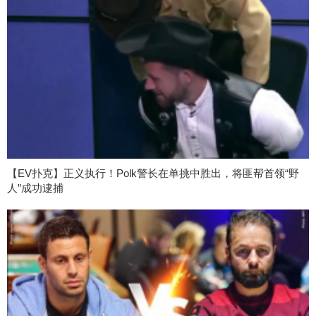
【EV扑克】正义执行！Polk警长在单挑中胜出，将匪帮首领“野
人”成功逮捕