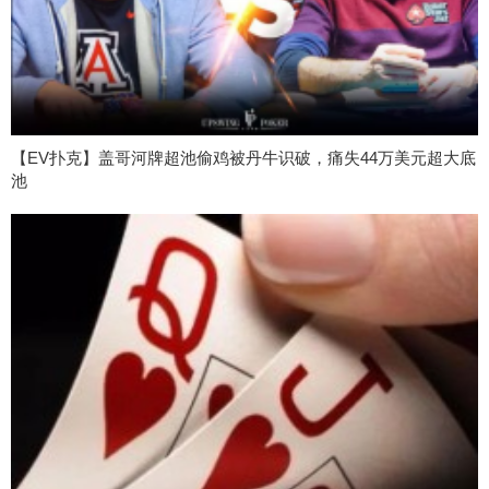
【EV扑克】盖哥河牌超池偷鸡被丹牛识破，痛失44万美元超大底
池