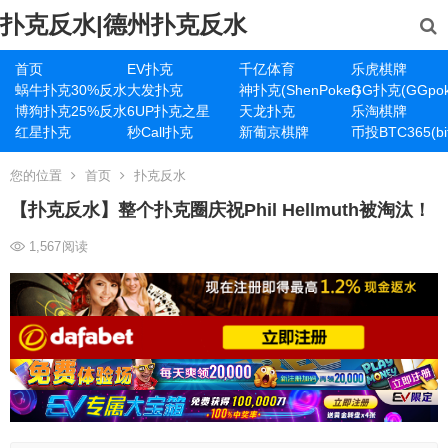
扑克反水|德州扑克反水
首页
EV扑克
千亿体育
乐虎棋牌
蜗牛扑克30%反水
大发扑克
神扑克(ShenPoker)
GG扑克(GGpok
博狗扑克25%反水
6UP扑克之星
天龙扑克
乐淘棋牌
红星扑克
秒Call扑克
新葡京棋牌
币投BTC365(bit
您的位置
首页
扑克反水
【扑克反水】整个扑克圈庆祝Phil Hellmuth被淘汰！
1,567
阅读