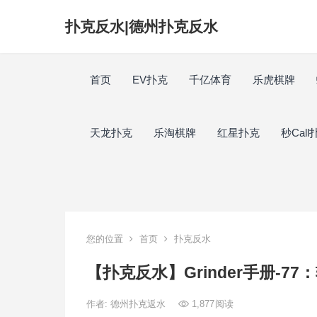
扑克反水|德州扑克反水
首页
EV扑克
千亿体育
乐虎棋牌
天龙扑克
乐淘棋牌
红星扑克
秒Call
您的位置
首页
扑克反水
【扑克反水】Grinder手册-7
作者:
德州扑克返水
1,877
阅读