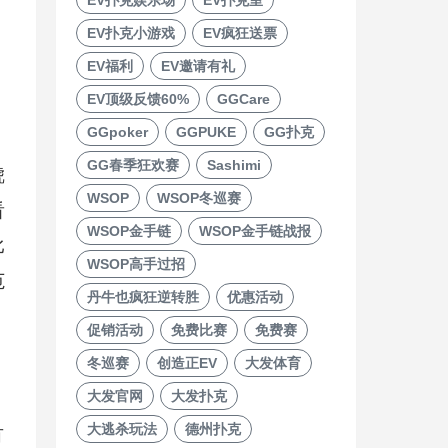
EV扑克小游戏
EV疯狂送票
EV福利
EV邀请有礼
EV顶级反馈60%
GGCare
GGpoker
GGPUKE
GG扑克
GG春季狂欢赛
Sashimi
唬
WSOP
WSOP冬巡赛
看
WSOP金手链
WSOP金手链战报
比
WSOP高手过招
范
丹牛也疯狂逆转胜
优惠活动
促销活动
免费比赛
免费赛
冬巡赛
创造正EV
大发体育
大发官网
大发扑克
大逃杀玩法
德州扑克
有