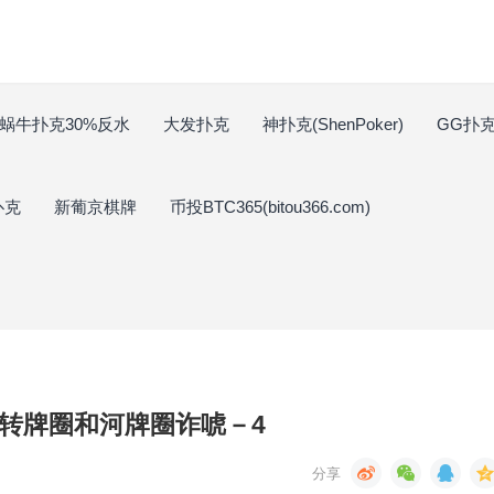
蜗牛扑克30%反水
大发扑克
神扑克(ShenPoker)
GG扑克(
扑克
新葡京棋牌
币投BTC365(bitou366.com)
7：转牌圈和河牌圈诈唬－4