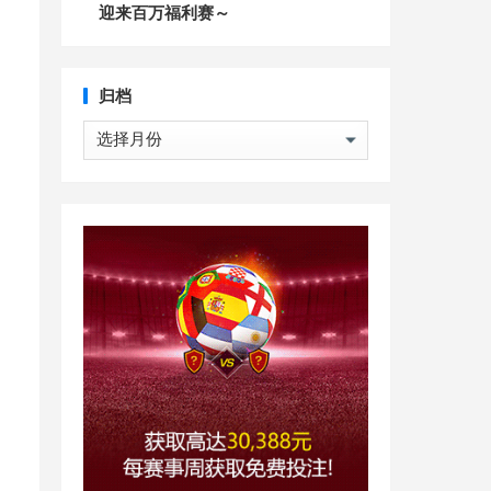
迎来百万福利赛～
归档
归
档