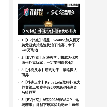
【EV扑克】韩国扑克杯冠名赞助-扑克
梦12 济州岛 神秘大赏金赛(保底韩币2
1
【EV扑克】话题 | Keating加入百万
美元游戏并迅速统治了比赛，拿下
亿)，额外奖赏内容公布
240万彩池
2
【EV扑克】玩法教学：想成为优秀
德州扑克玩家，一定要明白这4点
3
【扑克反水】研判对手，策略因人
而异
4
【扑克反水】Keith Lehr取得扑克大
师赛第三项赛事$25,000底池限注奥
马哈冠军
5
【EV扑克】展望2023年WSOP「这
场赛事」将创下最高奖励记录！跨年