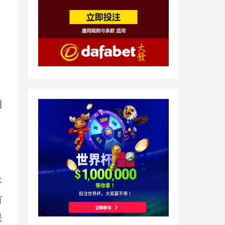
圈
平
有
是