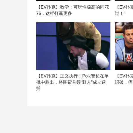
【EV扑克】教学：可玩性极高的同花
【EV扑
76，这样打赢更多
过！”
【EV扑克】正义执行！Polk警长在单
【EV扑
挑中胜出，将匪帮首领“野人”成功逮
识破，痛
捕