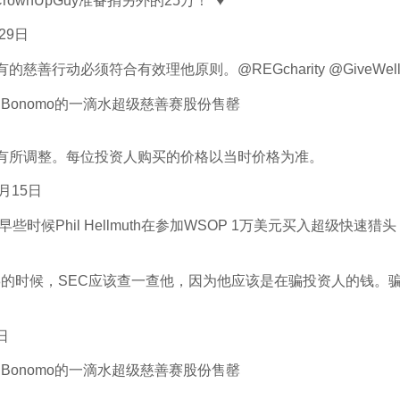
wnUpGuy准备捐另外的25万！  ♥
月29日
善行动必须符合有效理他原则。@REGcharity @GiveWel
有所调整。每位投资人购买的价格以当时价格为准。
年6月15日
候Phil Hellmuth在参加WSOP 1万美元买入超级快速猎头
份卖到1.8的时候，SEC应该查一查他，因为他应该是在骗投资人的钱。
8日