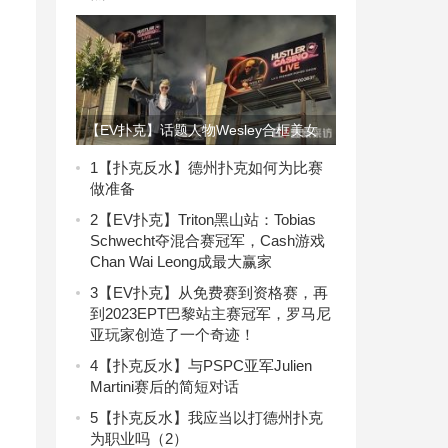
【EV扑克】话题人物Wesley合框美女
主播超狂采访 刷新你的扑克三观
1
【扑克反水】德州扑克如何为比赛
做准备
2
【EV扑克】Triton黑山站：Tobias
Schwecht夺混合赛冠军，Cash游戏
Chan Wai Leong成最大赢家
3
【EV扑克】从免费赛到资格赛，再
到2023EPT巴黎站主赛冠军，罗马尼
亚玩家创造了一个奇迹！
4
【扑克反水】与PSPC亚军Julien
Martini赛后的简短对话
5
【扑克反水】我应当以打德州扑克
为职业吗（2）