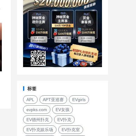
直
标签
APL
APT亚巡赛
EVgirls
evpks.com
EV女孩
EV德州扑克
EV扑克
EV扑克娱乐场
EV扑克室