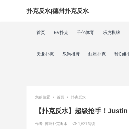
扑克反水|德州扑克反水
首页
EV扑克
千亿体育
乐虎棋牌
天龙扑克
乐淘棋牌
红星扑克
秒Call
您的位置
首页
扑克反水
【扑克反水】超级抢手！Justi
作者:
德州扑克返水
1,621
阅读