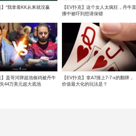
克】“我拿着KK从来就没赢
【EV扑克】这个女人太疯狂，丹牛
播中被吓到想请保镖
克】盖哥河牌超池偷鸡被丹牛
【EV扑克】拿A7撞上7-7-x的翻牌，
失44万美元超大底池
价值最大化的玩法是？