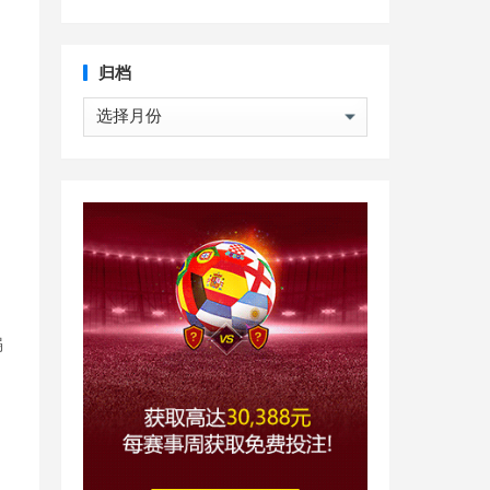
归档
l
归
档
骗