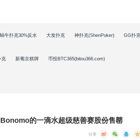
蜗牛扑克30%反水
大发扑克
神扑克(ShenPoker)
GG扑克(
扑克
新葡京棋牌
币投BTC365(bitou366.com)
n Bonomo的一滴水超级慈善赛股份售罄