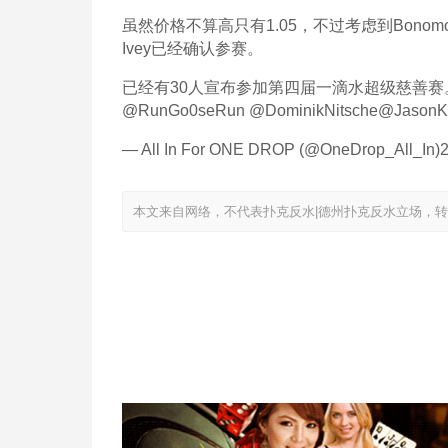
虽然价格不算高只有1.05，不过考虑到Bono
Ivey已经确认参赛。
已经有30人宣布参加第四届一滴水超级慈善赛。 @RealK
@RunGo0seRun @DominikNitsche@JasonKoo
— All In For ONE DROP (@OneDrop_All_I
本文来自网络，不代表扑克反水|德州扑克反水立场，转载请注明出处：ht