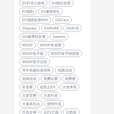
EV扑克小游戏
EV疯狂送票
EV福利
EV邀请有礼
EV顶级反馈60%
GGCare
GGpoker
GGPUKE
GG扑克
GG春季狂欢赛
Sashimi
WSOP
WSOP冬巡赛
WSOP金手链
WSOP金手链战报
WSOP高手过招
丹牛也疯狂逆转胜
优惠活动
促销活动
免费比赛
免费赛
冬巡赛
创造正EV
大发体育
大发官网
大发扑克
大逃杀玩法
德州扑克
扑克女神
正EV之路
沙西米