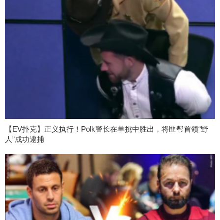
【EV扑克】正义执行！Polk警长在单挑中胜出，将匪帮首领“野
人”成功逮捕