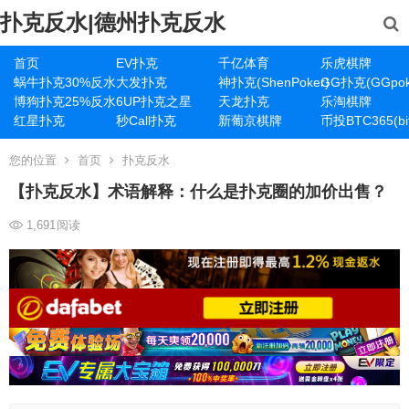
扑克反水|德州扑克反水
首页
EV扑克
千亿体育
乐虎棋牌
蜗牛扑克30%反水
大发扑克
神扑克(ShenPoker)
GG扑克(GGpok
博狗扑克25%反水
6UP扑克之星
天龙扑克
乐淘棋牌
红星扑克
秒Call扑克
新葡京棋牌
币投BTC365(bit
您的位置
首页
扑克反水
【扑克反水】术语解释：什么是扑克圈的加价出售？
1,691
阅读