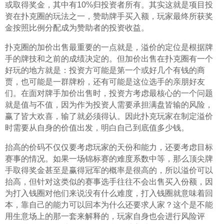
或取得奖金，其中有10%归投资者所有。其实这就是项目投
资在扑克圈的玩法之一，赞助牌手买入额，玩家最终所获奖
金按照比例分配成为赞助者的投资收益。
扑克圈的加价出售最重要的一点就是，溢价的定位是根据牌
手的牌技和之前的成绩决定的。但加价出售在扑克圈有一个
好玩的地方就是：投资方可能是第一个或好几个有钱的商
贾，也可能是一群牌粉，还有可能是这位选手的亲朋好友
们。在面对牌手加价出售时，投资方考虑最核心的一个问题
就是值与不值，因为作为投资人需要承担满盘皆输的风险，
赢了皆大欢喜，输了就必须得认。因此扑克玩家在制定溢价
时需要从自身的价值出发，明白自己到底值多少钱。
抬高的价码不仅仅要考虑玩家的天份和能力，还要考虑目标
赛事的情况。如果一场锦标赛的难度系数中等，那么顶尖牌
手取得奖金甚至是赢得冠军的概率是很高的，所以溢价可以
抬高，但针对这类似的赛事选手往往不会出售买入份额，因
为打入钱圈对他们来说没有什么难度，打入钱圈就意味着回
本，靠自己的能力可以回本为什么还要求人家？这个是不能
用生意场上的那一套来解释的，玩家自身也会进行风险评