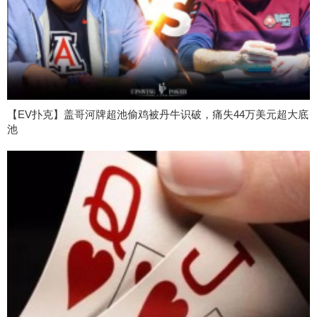
【EV扑克】盖哥河牌超池偷鸡被丹牛识破，痛失44万美元超大底
池