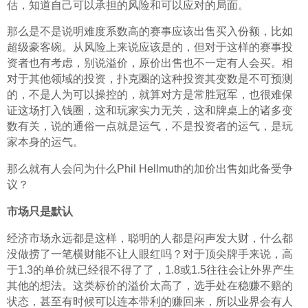
估，知道自己可以承担的风险和可以应对的局面。
那么是不是说明难度系数高的赛事应该出售买入份额，比如
超级豪客碗。从风险上来说应该是的，但对于这样的赛事投
资者也有考虑，别说溢价，原价出售也不一定有人会买。相
对于其他领域的投资，扑克圈的这种投资其变数是不可预测
的，不是人为可以操控的，就算对方是常胜冠军，也很难保
证这场打入钱圈，这和玩家实力无关，这和牌桌上的诸多变
数有关，说的通俗一点就是运气，不是投资者的运气，是玩
家本身的运气。
那么就有人会问为什么Phil Hellmuth的加价出售如此备受争
议？
市场只是默认
经济市场永远都是这样，聪明的人都是闷声发大财，什么都
没做捞了一笔横财能不让人眼红吗？对于顶尖牌手来说，高
于1.3的单价就已经很不得了了，1.8或1.5往往会让外界产生
其他的想法。这类标价的溢价太高了，选手处在稳赚不赔的
状态，甚至有时候可以连本带利的赚回来，所以业界会有人