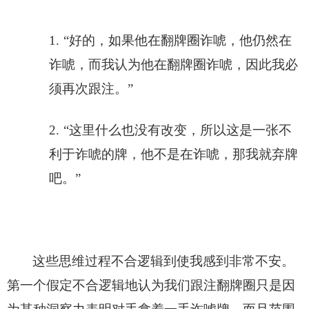
1.
“好的，如果他在翻牌圈诈唬，他仍然在
诈唬，而我认为他在翻牌圈诈唬，因此我必
须再次跟注。”
2.
“这里什么也没有改变，所以这是一张不
利于诈唬的牌，他不是在诈唬，那我就弃牌
吧。”
这些思维过程不合逻辑到使我感到非常不安。
第一个假定不合逻辑地认为我们跟注翻牌圈只是因