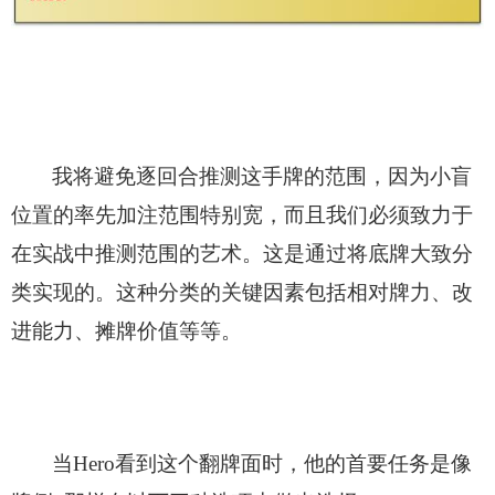
我将避免逐回合推测这手牌的范围，因为小盲
位置的率先加注范围特别宽，而且我们必须致力于
在实战中推测范围的艺术。这是通过将底牌大致分
类实现的。这种分类的关键因素包括相对牌力、改
进能力、摊牌价值等等。
当Hero看到这个翻牌面时，他的首要任务是像