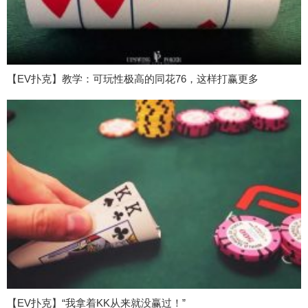
【EV扑克】教学：可玩性极高的同花76，这样打赢更多
【EV扑克】“我拿着KK从来就没赢过！”