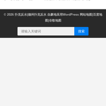
© 2026
扑克反水|德州扑克反水
自豪地采用WordPress
网站地图
|
百度地
图
|
谷歌地图
搜索