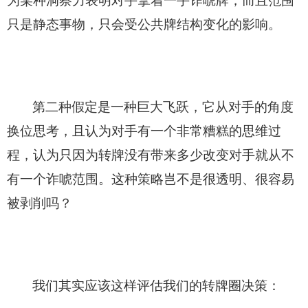
为某种洞察力表明对手拿着一手诈唬牌，而且范围
只是静态事物，只会受公共牌结构变化的影响。
第二种假定是一种巨大飞跃，它从对手的角度
换位思考，且认为对手有一个非常糟糕的思维过
程，认为只因为转牌没有带来多少改变对手就从不
有一个诈唬范围。这种策略岂不是很透明、很容易
被剥削吗？
我们其实应该这样评估我们的转牌圈决策：