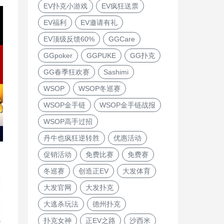
EV扑克小游戏
EV疯狂送票
EV福利
EV邀请有礼
EV顶级反馈60%
GGCare
GGpoker
GGPUKE
GG扑克
GG春季狂欢赛
Sashimi
WSOP
WSOP冬巡赛
WSOP金手链
WSOP金手链战报
WSOP高手过招
丹牛也疯狂逆转胜
优惠活动
促销活动
免费比赛
免费赛
冬巡赛
创造正EV
大发体育
大发官网
大发扑克
大逃杀玩法
德州扑克
扑克女神
正EV之路
沙西米