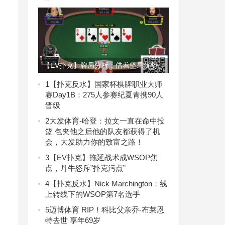
【EV扑克】牌局分析：借着坚果优势
抡2倍超池
1
【扑克反水】国家杯棋牌职业大师
赛Day1B：275人参赛纪夏青携90人
晋级
2
大发体育-哈登：拉文一直在命中投
篮 包夹他之后他的队友都获得了机
会，大发助力你的致富之路！
3
【EV扑克】拖延战术成WSOP焦
点，丹牛怒斥”扑克污点”
4
【扑克反水】Nick Marchington：线
上转线下的WSOP第7名选手
5
迈博体育 RIP！科比父亲乔-布莱恩
特去世 享年69岁