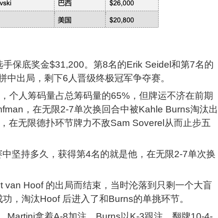
奖金$31,200。第8名的Erik Seidel和第7名的
i在第一天的比拼中出局，剩下6人晋级终极冠军争夺赛。
场的筹码王，个人筹码量占总筹码量的65%，但牌运不济在前期
fman，在无限2-7单次换回合中被Kahle Burns淘汰出
，在无限德扑环节牌力不敌Sam Soverel从而止步五
比赛中坚持多久，获得第4名的就是他，在无限2-7单次换
t van Hoof 的出局而结束，当时沦落到只剩一个大盲
袭成功，淘汰Hoof 后进入了和Burns的单挑环节。
tini拿着A-8加注，Burns以K-3跟注。翻牌10-4-