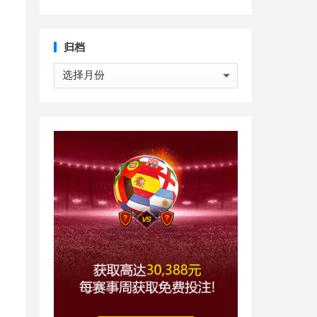
归档
归
档