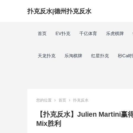
扑克反水|德州扑克反水
首页
EV扑克
千亿体育
乐虎棋牌
天龙扑克
乐淘棋牌
红星扑克
秒Call
您的位置
首页
扑克反水
【扑克反水】Julien Martini赢
Mix胜利