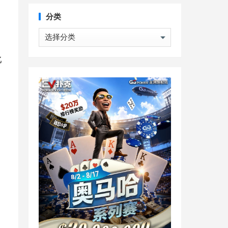
分类
分
类
比