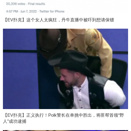
【EV扑克】这个女人太疯狂，丹牛直播中被吓到想请保镖
【EV扑克】正义执行！Polk警长在单挑中胜出，将匪帮首领“野
人”成功逮捕