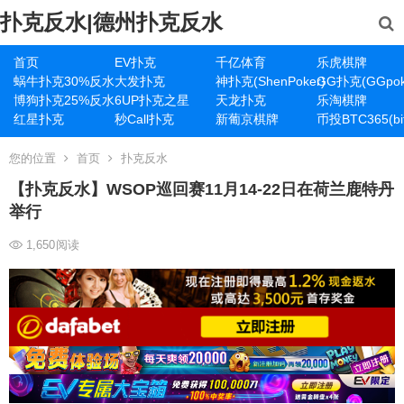
扑克反水|德州扑克反水
首页
EV扑克
千亿体育
乐虎棋牌
蜗牛扑克30%反水
大发扑克
神扑克(ShenPoker)
GG扑克(GGpok
博狗扑克25%反水
6UP扑克之星
天龙扑克
乐淘棋牌
红星扑克
秒Call扑克
新葡京棋牌
币投BTC365(bit
您的位置
首页
扑克反水
【扑克反水】WSOP巡回赛11月14-22日在荷兰鹿特丹
举行
1,650
阅读