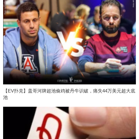
【EV扑克】盖哥河牌超池偷鸡被丹牛识破，痛失44万美元超大底
池