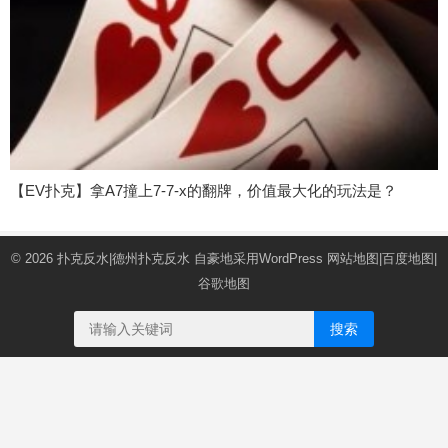
【EV扑克】拿A7撞上7-7-x的翻牌，价值最大化的玩法是？
© 2026
扑克反水|德州扑克反水
自豪地采用WordPress
网站地图
|
百度地图
|
谷歌地图
搜索