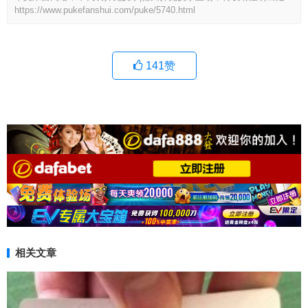
https://www.pukefanshui.com/puke/5740.html
141
赞
相关文章