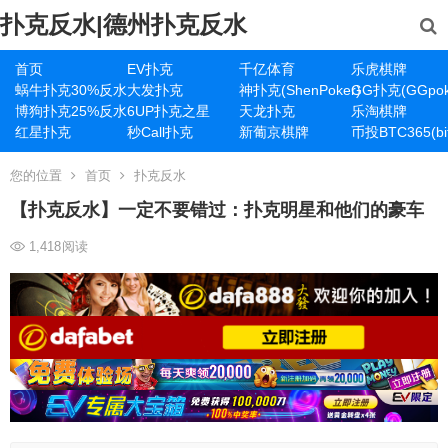
扑克反水|德州扑克反水
首页
EV扑克
千亿体育
乐虎棋牌
蜗牛扑克30%反水
大发扑克
神扑克(ShenPoker)
GG扑克(GGpok
博狗扑克25%反水
6UP扑克之星
天龙扑克
乐淘棋牌
红星扑克
秒Call扑克
新葡京棋牌
币投BTC365(bit
您的位置
首页
扑克反水
【扑克反水】一定不要错过：扑克明星和他们的豪车
1,418
阅读