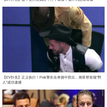
【EV扑克】正义执行！Polk警长在单挑中胜出，将匪帮首领“野
人”成功逮捕