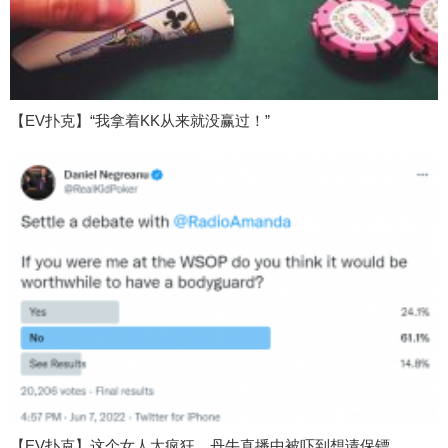
【EV扑克】“我拿着KK从来就没赢过！”
【EV扑克】这个女人太疯狂，丹牛直播中被吓到想请保镖