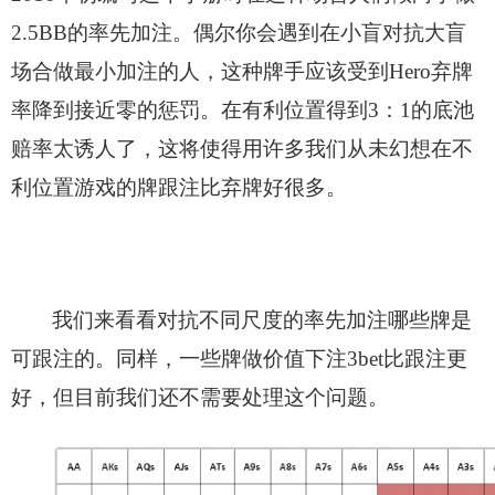
2.5BB的率先加注。偶尔你会遇到在小盲对抗大盲
场合做最小加注的人，这种牌手应该受到Hero弃牌
率降到接近零的惩罚。在有利位置得到3：1的底池
赔率太诱人了，这将使得用许多我们从未幻想在不
利位置游戏的牌跟注比弃牌好很多。
我们来看看对抗不同尺度的率先加注哪些牌是
可跟注的。同样，一些牌做价值下注3bet比跟注更
好，但目前我们还不需要处理这个问题。