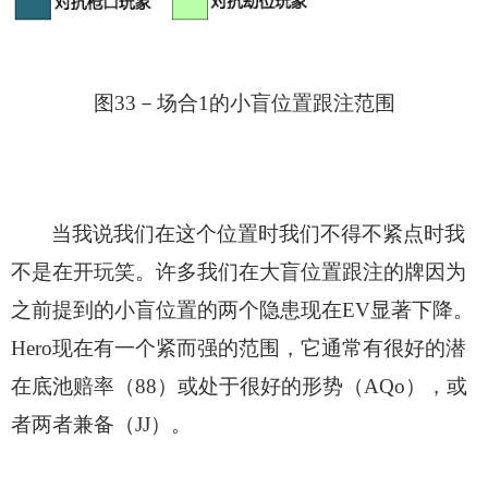
图33－场合1的小盲位置跟注范围
当我说我们在这个位置时我们不得不紧点时我
不是在开玩笑。许多我们在大盲位置跟注的牌因为
之前提到的小盲位置的两个隐患现在EV显著下降。
Hero现在有一个紧而强的范围，它通常有很好的潜
在底池赔率（88）或处于很好的形势（AQo），或
者两者兼备（JJ）。