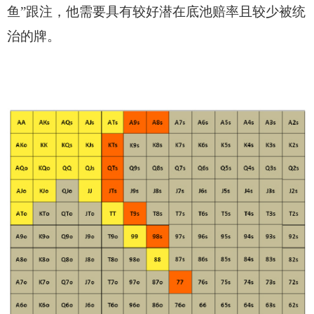
鱼”跟注，他需要具有较好潜在底池赔率且较少被统
治的牌。