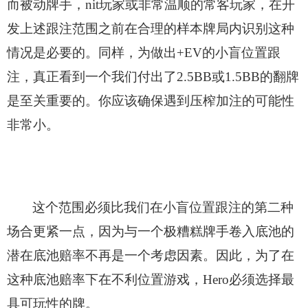
而被动牌手，nit玩家或非常温顺的常客玩家，在开
发上述跟注范围之前在合理的样本牌局内识别这种
情况是必要的。同样，为做出+EV的小盲位置跟
注，真正看到一个我们付出了2.5BB或1.5BB的翻牌
是至关重要的。你应该确保遇到压榨加注的可能性
非常小。
这个范围必须比我们在小盲位置跟注的第二种
场合更紧一点，因为与一个极糟糕牌手卷入底池的
潜在底池赔率不再是一个考虑因素。因此，为了在
这种底池赔率下在不利位置游戏，Hero必须选择最
具可玩性的牌。