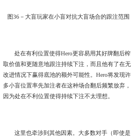
图36－大盲玩家在小盲对抗大盲场合的跟注范围
处在有利位置使得Hero更容易用其好牌翻后榨
取价值和更随意地跟注持续下注，而且他有了在无
改进情况下赢得底池的额外可能性。Hero将发现许
多小盲位置率先加注者在这种场合翻后频繁放弃，
因为处在不利位置使得持续下注不太理想。
这里也牵涉到其他因素。大多数对手（即使是