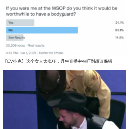
【EV扑克】这个女人太疯狂，丹牛直播中被吓到想请保镖