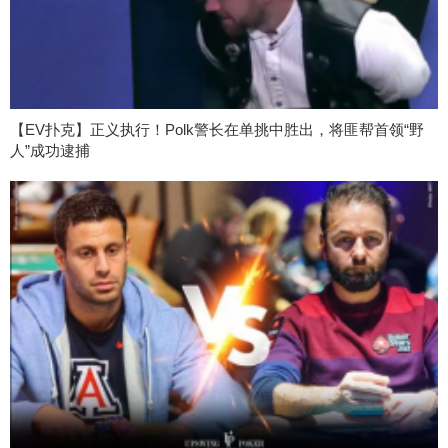
【EV扑克】正义执行！Polk警长在单挑中胜出，将匪帮首领“野
人”成功逮捕