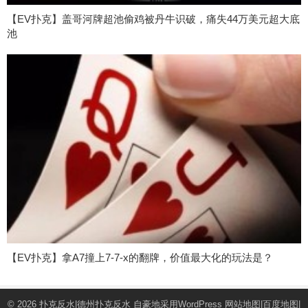
【EV扑克】盖哥河牌超池偷鸡被丹牛识破，痛失44万美元超大底
池
【EV扑克】拿A7撞上7-7-x的翻牌，价值最大化的玩法是？
© 2026
扑克反水|德州扑克反水
自豪地采用WordPress
网站地图
|
百度地图
|