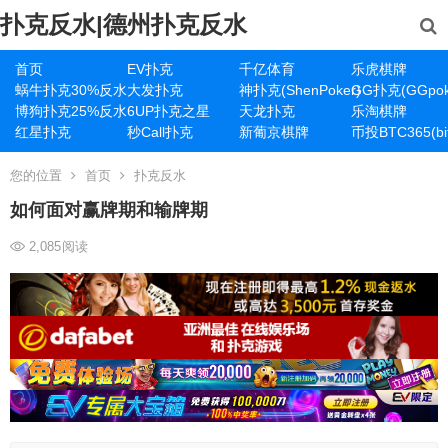
扑克反水|德州扑克反水
首页
EV扑克
千亿体育
乐虎棋牌
蜗牛扑克30%反水
大发扑克
神扑克(ShenPoker)
GG扑克(GGpok
博狗扑克25%反水
6UP扑克之星
天龙扑克
乐淘棋牌
红星扑克
秒Call扑克
新葡京棋牌
币投BTC365(bit
您的位置
首页
扑克反水
如何面对赢牌期和输牌期
2,085
阅读