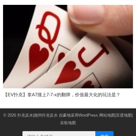
【EV扑克】拿A7撞上7-7-x的翻牌，价值最大化的玩法是？
© 2026
扑克反水|德州扑克反水
自豪地采用WordPress
网站地图
|
百度地图
|
谷歌地图