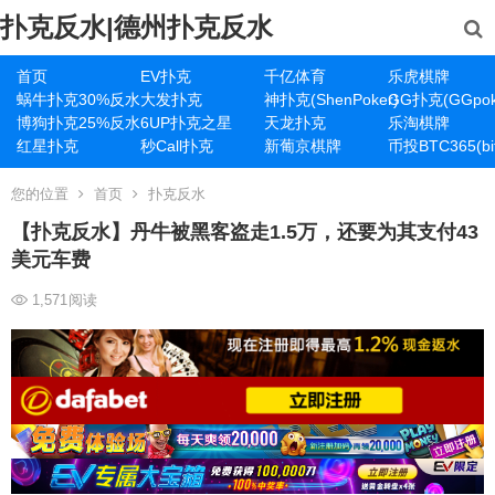
扑克反水|德州扑克反水
首页
EV扑克
千亿体育
乐虎棋牌
蜗牛扑克30%反水
大发扑克
神扑克(ShenPoker)
GG扑克(GGpok
博狗扑克25%反水
6UP扑克之星
天龙扑克
乐淘棋牌
红星扑克
秒Call扑克
新葡京棋牌
币投BTC365(bit
您的位置
首页
扑克反水
【扑克反水】丹牛被黑客盗走1.5万，还要为其支付43
美元车费
1,571
阅读