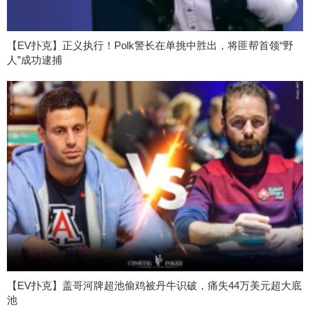
【EV扑克】正义执行！Polk警长在单挑中胜出，将匪帮首领“野
人”成功逮捕
【EV扑克】盖哥河牌超池偷鸡被丹牛识破，痛失44万美元超大底
池