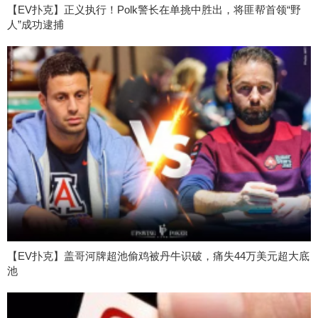
【EV扑克】正义执行！Polk警长在单挑中胜出，将匪帮首领“野
人”成功逮捕
【EV扑克】盖哥河牌超池偷鸡被丹牛识破，痛失44万美元超大底
池