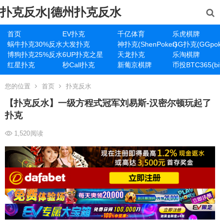
扑克反水|德州扑克反水
首页
EV扑克
千亿体育
乐虎棋牌
蜗牛扑克30%反水
大发扑克
神扑克(ShenPoker)
GG扑克(GGpok
博狗扑克25%反水
6UP扑克之星
天龙扑克
乐淘棋牌
红星扑克
秒Call扑克
新葡京棋牌
币投BTC365(bit
您的位置
首页
扑克反水
【扑克反水】一级方程式冠军刘易斯-汉密尔顿玩起了
扑克
1,520
阅读