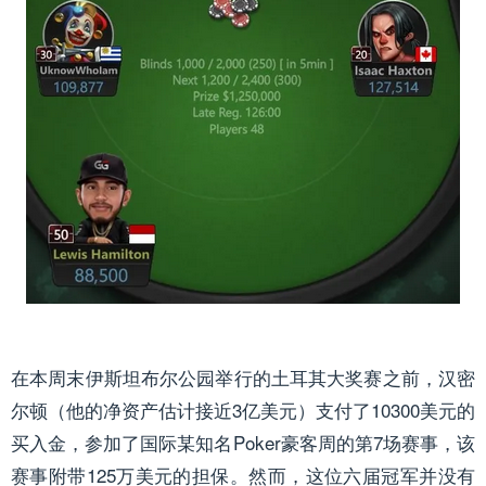
在本周末伊斯坦布尔公园举行的土耳其大奖赛之前，汉密
尔顿（他的净资产估计接近3亿美元）支付了10300美元的
买入金，参加了
国际某知名
Poker
豪客周的第7场赛事，该
赛事附带125万美元的担保。然而，这位六届冠军并没有