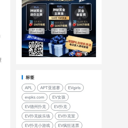
很
型
标签
APL
APT亚巡赛
EVgirls
，
evpks.com
EV女孩
EV德州扑克
EV扑克
EV扑克娱乐场
EV扑克室
EV扑克小游戏
EV疯狂送票