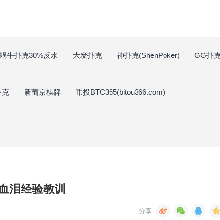
蜗牛扑克30%反水
大发扑克
神扑克(ShenPoker)
GG扑克(
扑克
新葡京棋牌
币投BTC365(bitou366.com)
血泪经验教训