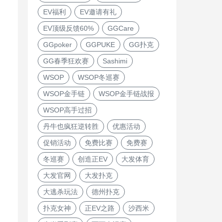
EV福利
EV邀请有礼
EV顶级反馈60%
GGCare
GGpoker
GGPUKE
GG扑克
GG春季狂欢赛
Sashimi
WSOP
WSOP冬巡赛
WSOP金手链
WSOP金手链战报
WSOP高手过招
丹牛也疯狂逆转胜
优惠活动
促销活动
免费比赛
免费赛
冬巡赛
创造正EV
大发体育
大发官网
大发扑克
大逃杀玩法
德州扑克
扑克女神
正EV之路
沙西米