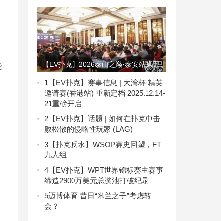
【EV扑克】2026泰山之巅·泰安站第五
些
日 | 巅峰体验，巅峰相见，复赛激战尘
1
【EV扑克】赛事信息 | 大湾杯·精英
邀请赛(香港站) 重新定档 2025.12.14-
埃落定！王腾力压群雄登顶复赛之王，
21重磅开启
17位勇士成功突围闯入最终决赛圈！
2
【EV扑克】话题 | 如何在扑克中击
败松散的侵略性玩家 (LAG)
3
【扑克反水】WSOP赛史回望，FT
九人组
4
【EV扑克】WPT世界锦标赛主赛事
缔造2900万美元总奖池打破纪录
5
迈博体育 昔日“米兰之子”考虑转
会？