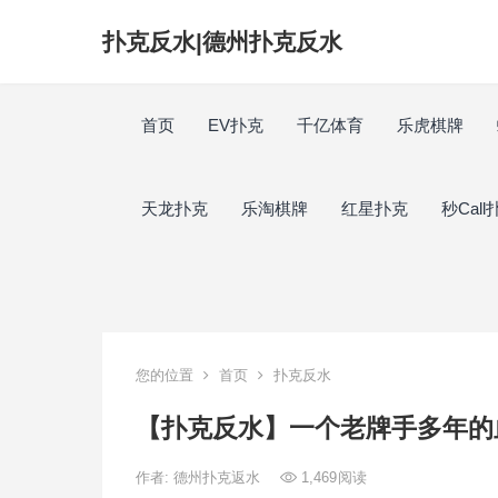
扑克反水|德州扑克反水
首页
EV扑克
千亿体育
乐虎棋牌
天龙扑克
乐淘棋牌
红星扑克
秒Call
您的位置
首页
扑克反水
【扑克反水】一个老牌手多年的
作者:
德州扑克返水
1,469
阅读