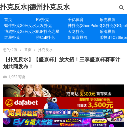
扑克反水|德州扑克反水
首页
EV扑克
千亿体育
乐虎棋牌
蜗牛扑克30%反水
大发扑克
神扑克(ShenPoker)
GG扑克(GGpok
博狗扑克25%反水
6UP扑克之星
天龙扑克
乐淘棋牌
红星扑克
秒Call扑克
新葡京棋牌
币投BTC365(bit
您的位置
首页
扑克反水
【扑克反水】【盛京杯】放大招！三季盛京杯赛事计
划共同发布！
1,952
阅读