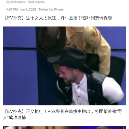
【EV扑克】这个女人太疯狂，丹牛直播中被吓到想请保镖
【EV扑克】正义执行！Polk警长在单挑中胜出，将匪帮首领“野
人”成功逮捕