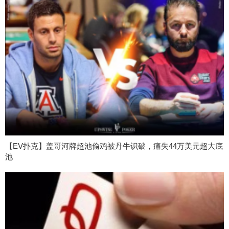
【EV扑克】盖哥河牌超池偷鸡被丹牛识破，痛失44万美元超大底
池