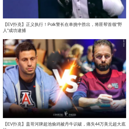
【EV扑克】正义执行！Polk警长在单挑中胜出，将匪帮首领“野
人”成功逮捕
【EV扑克】盖哥河牌超池偷鸡被丹牛识破，痛失44万美元超大底