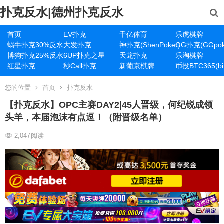
扑克反水|德州扑克反水
首页
EV扑克
千亿体育
乐虎棋牌
蜗牛扑克30%反水
大发扑克
神扑克(ShenPoker)
GG扑克(GGpok
博狗扑克25%反水
6UP扑克之星
天龙扑克
乐淘棋牌
红星扑克
秒Call扑克
新葡京棋牌
币投BTC365(bit
您的位置
首页
扑克反水
【扑克反水】OPC主赛DAY2|45人晋级，何纪锐成领
头羊，本届泡沫有点逗！（附晋级名单）
2,047
阅读