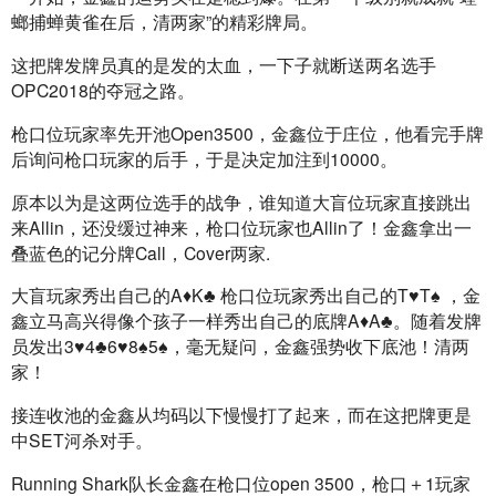
螂捕蝉黄雀在后，清两家”的精彩牌局。
这把牌发牌员真的是发的太血，一下子就断送两名选手
OPC2018的夺冠之路。
枪口位玩家率先开池Open3500，金鑫位于庄位，他看完手牌
后询问枪口玩家的后手，于是决定加注到10000。
原本以为是这两位选手的战争，谁知道大盲位玩家直接跳出
来Allin，还没缓过神来，枪口位玩家也Allin了！金鑫拿出一
叠蓝色的记分牌Call，Cover两家.
大盲玩家秀出自己的A♦️K♣️ 枪口位玩家秀出自己的T♥️T♠️ ，金
鑫立马高兴得像个孩子一样秀出自己的底牌A♦️A♣️。随着发牌
员发出3♥️4♣️6♥️8♠️5♠️，毫无疑问，金鑫强势收下底池！清两
家！
接连收池的金鑫从均码以下慢慢打了起来，而在这把牌更是
中SET河杀对手。
Running Shark队长金鑫在枪口位open 3500，枪口＋1玩家