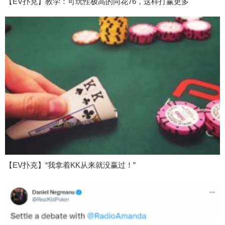
【EV扑克】教学：可玩性极高的同花76，这样打赢更多
【EV扑克】“我拿着KK从来就没赢过！”