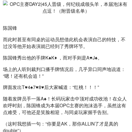
陈国锋
而此时甚至有同桌的运动员想借此机会表演自己的特技，不
过没等他开始表演就已经到了秀牌环节。
陈国锋秀出他的手牌K♠️K♦️ ，而对手则是A♥️J♠️。
场上的人听到裁判口播手牌情况后，几乎异口同声地说道：
“嗯！还有机会追！”
牌面发出T♥️4♠️7♥️8♥️后大家喊道：“红桃！！！”
随着发牌员手一落A♠️！长码玩家击中顶对成功收池！在众人
欢呼时刻，陈国锋成为本届OPC主赛的泡沫选手，虽然这有
点难受，可他还是笑脸相迎，与同桌玩家握手告别。
（这时我想插一句：“你要是AK，那你ALLIN了才是真的
double”）