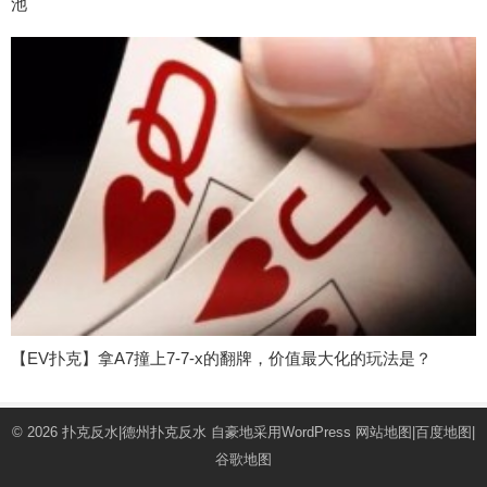
池
【EV扑克】拿A7撞上7-7-x的翻牌，价值最大化的玩法是？
© 2026
扑克反水|德州扑克反水
自豪地采用WordPress
网站地图
|
百度地图
|
谷歌地图