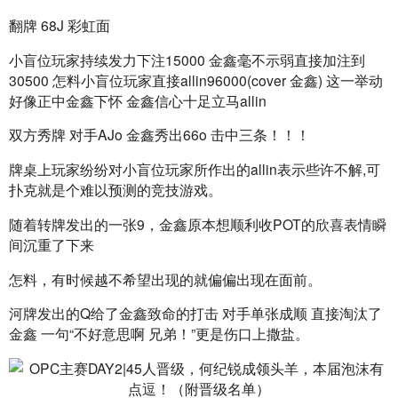
翻牌 68J 彩虹面
小盲位玩家持续发力下注15000 金鑫毫不示弱直接加注到
30500 怎料小盲位玩家直接allin96000(cover 金鑫) 这一举动
好像正中金鑫下怀 金鑫信心十足立马allin
双方秀牌 对手AJo 金鑫秀出66o 击中三条！！！ 
牌桌上玩家纷纷对小盲位玩家所作出的allin表示些许不解,可
扑克就是个难以预测的竞技游戏。
随着转牌发出的一张9，金鑫原本想顺利收POT的欣喜表情瞬
间沉重了下来
怎料，有时候越不希望出现的就偏偏出现在面前。
河牌发出的Q给了金鑫致命的打击 对手单张成顺 直接淘汰了
金鑫 一句“不好意思啊 兄弟！”更是伤口上撒盐。