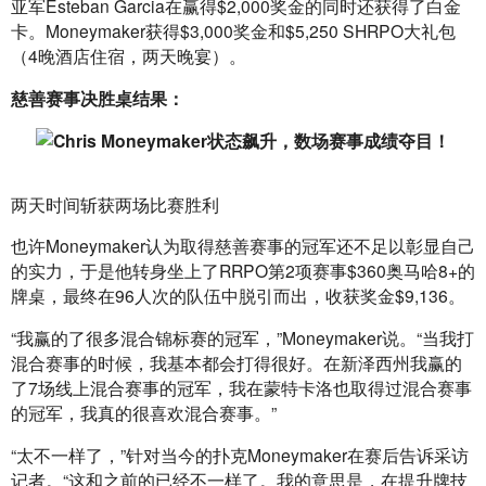
亚军Esteban Garcia在赢得$2,000奖金的同时还获得了白金
卡。Moneymaker获得$3,000奖金和$5,250 SHRPO大礼包
（4晚酒店住宿，两天晚宴）。
慈善赛事决胜桌结果：
两天时间斩获两场比赛胜利
也许Moneymaker认为取得慈善赛事的冠军还不足以彰显自己
的实力，于是他转身坐上了RRPO第2项赛事$360奥马哈8+的
牌桌，最终在96人次的队伍中脱引而出，收获奖金$9,136。
“我赢的了很多混合锦标赛的冠军，”Moneymaker说。“当我打
混合赛事的时候，我基本都会打得很好。在新泽西州我赢的
了7场线上混合赛事的冠军，我在蒙特卡洛也取得过混合赛事
的冠军，我真的很喜欢混合赛事。”
“太不一样了，”针对当今的扑克Moneymaker在赛后告诉采访
记者。“这和之前的已经不一样了。我的意思是，在提升牌技