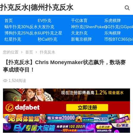
扑克反水|德州扑克反水
首页
EV扑克
千亿体育
乐虎棋牌
蜗牛扑克30%反水
大发扑克
神扑克(ShenPoker)
GG扑克(GGpok
博狗扑克25%反水
6UP扑克之星
天龙扑克
乐淘棋牌
红星扑克
秒Call扑克
新葡京棋牌
币投BTC365(bit
您的位置
首页
扑克反水
【扑克反水】Chris Moneymaker状态飙升，数场赛
事成绩夺目！
1,524
阅读