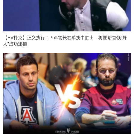
【EV扑克】正义执行！Polk警长在单挑中胜出，将匪帮首领“野
人”成功逮捕