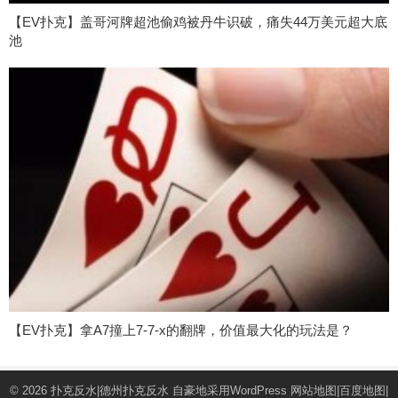
【EV扑克】盖哥河牌超池偷鸡被丹牛识破，痛失44万美元超大底
池
【EV扑克】拿A7撞上7-7-x的翻牌，价值最大化的玩法是？
© 2026
扑克反水|德州扑克反水
自豪地采用WordPress
网站地图
|
百度地图
|