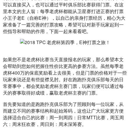
可以直接买入，也可以通过平时俱乐部比赛获得门票。在这
里本文的主人翁：每季老虎杯都能从卫星赛打进正赛的打票
小王子老E（自称E神），以自己的亲身打票经历，精心为大
家准备了一篇完善的打票攻略，希望可以对新手玩家起到一
些指导和帮助的作用，下面一起来看看吧。
如果您不是老虎杯比赛当天直接报名的玩家，那么希望本文
会帮助到您如何把握住性价比更高的参赛方法。虽然每季老
虎杯400万的保底奖励看上去很美，但是门票的价格对于一些
玩家来说还是有些捉襟见肘。好在跑跑扑克俱乐部每天的日
常赛事中，都会奖励老虎杯主赛门票，玩家们便可以通过每
天的赛事取得好成绩，赢取老虎杯主赛的门票。 
首先要知道的是跑跑扑克俱乐部为了照顾到每一位玩家，从
而建立不同的赛事结构和起始筹码，这也让广大玩家更方便
选择适合自己的比赛：周一到周四：日常MTT比赛，周五周
六：周末狂欢赛，周日则：周末深筹赛。