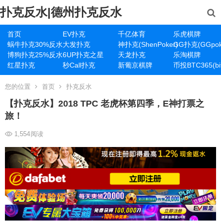
扑克反水|德州扑克反水
首页
EV扑克
千亿体育
乐虎棋牌
蜗牛扑克30%反水
大发扑克
神扑克(ShenPoker)
GG扑克(GGpok
博狗扑克25%反水
6UP扑克之星
天龙扑克
乐淘棋牌
红星扑克
秒Call扑克
新葡京棋牌
币投BTC365(bit
您的位置
首页
扑克反水
【扑克反水】2018 TPC 老虎杯第四季，E神打票之
旅！
1,554
阅读