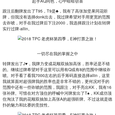
起手AQ同色，心中暗暗窃喜
跟注后翻牌发出了T95，T9是♣，我有了高张加坚果同花听
牌，但我没有选择donk出去，我过牌希望对手用更宽的范围
去诈唬，对手在我过牌后下注2000，我选择跟注计划在转牌
实行过牌-allin。
一切尽在我的掌握之中
转牌发出了J♥，我牌力变成花顺双抽加高张，胜率还是不错
的。继续过牌希望对手这里可以用有Q或有8的范围中继续诈
唬。对手看了看我7000左右的后手筹码直接选择allin，这里
我就算面对超强牌我的胜率也是非常不错的，更何况对手的
范围中还有一些诈唬的范围，我跟注，对手亮出KK，我有16
张补牌。可惜在对方顶住的呼喊中河牌发出了T♠，KK成功顶
住淘汰了我的花顺双抽加上高张A的超强听牌。不过这就是德
扑的魅力和比赛的竞技性。