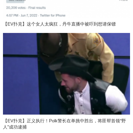
【EV扑克】这个女人太疯狂，丹牛直播中被吓到想请保镖
【EV扑克】正义执行！Polk警长在单挑中胜出，将匪帮首领“野
人”成功逮捕