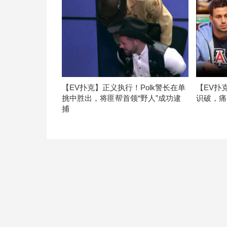
【EV扑克】正义执行！Polk警长在单
【EV扑
挑中胜出，将匪帮首领“野人”成功逮
识破，痛
捕