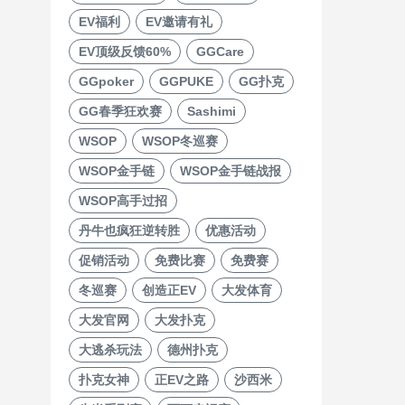
EV福利
EV邀请有礼
EV顶级反馈60%
GGCare
GGpoker
GGPUKE
GG扑克
GG春季狂欢赛
Sashimi
WSOP
WSOP冬巡赛
WSOP金手链
WSOP金手链战报
WSOP高手过招
丹牛也疯狂逆转胜
优惠活动
促销活动
免费比赛
免费赛
冬巡赛
创造正EV
大发体育
大发官网
大发扑克
大逃杀玩法
德州扑克
扑克女神
正EV之路
沙西米