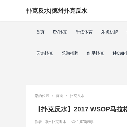
扑克反水|德州扑克反水
首页
EV扑克
千亿体育
乐虎棋牌
天龙扑克
乐淘棋牌
红星扑克
秒Call
您的位置
首页
扑克反水
【扑克反水】2017 WSOP马拉
作者:
德州扑克返水
1,670
阅读