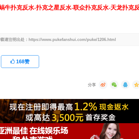
-蜗牛扑克反水-扑克之星反水-联众扑克反水-天龙扑克
ttps://www.pukefanshui.com/puke/1206.html
168
赞