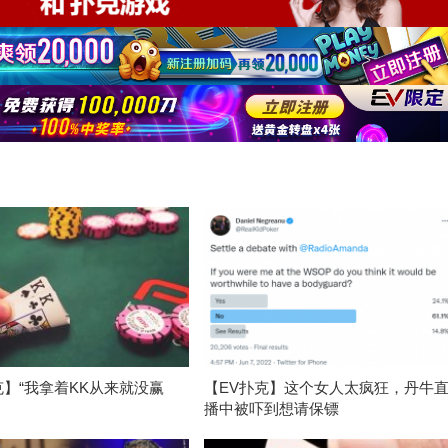
克】“我拿着KK从来就没赢
【EV扑克】这个女人太疯狂，丹牛
播中被吓到想请保镖