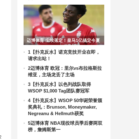
迈博体育 尘埃落定！皇马1亿搞定今夏
首签 安帅强援到位
1
【扑克反水】诺克竞技开业在即，
请求出站！
2
迈博体育 欧冠：里尔vs布拉格斯拉
维亚​，主场龙丢了主场
3
【扑克反水】以色列战队取得
同
WSOP $1,000 Tag团队赛冠军
4
【扑克反水】WSOP 50华诞荣誉颁
奖典礼：Brunson, Moneymaker,
Negreanu & Hellmuth获奖
5
迈博体育 NBA现役球员季后赛两双
榜，詹姆斯第一
金