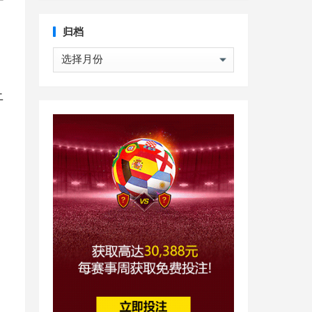
归档
归
档
上