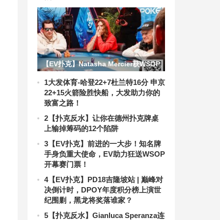
【EV扑克】Natasha Mercier获WSOP
天堂超级主赛事第六名，180万美元奖
1
大发体育-哈登22+7杜兰特16分 申京
22+15火箭险胜快船，大发助力你的
金位列女子历史第五
致富之路！
2
【扑克反水】让你在德州扑克牌桌
上输掉筹码的12个陷阱
3
【EV扑克】前进的一大步！知名牌
手身负重大使命，EV助力狂送WSOP
开幕赛门票！
4
【EV扑克】PD18吉隆坡站 | 巅峰对
决倒计时，DPOY年度积分榜上演世
纪围剿，黑龙将奖落谁家？
5
【扑克反水】Gianluca Speranza连