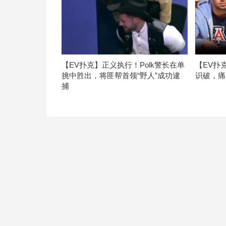
【EV扑克】正义执行！Polk警长在单
【EV扑
挑中胜出，将匪帮首领“野人”成功逮
识破，痛
捕