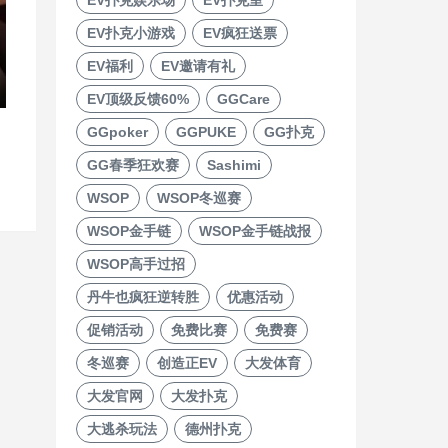
EV扑克小游戏
EV疯狂送票
EV福利
EV邀请有礼
EV顶级反馈60%
GGCare
GGpoker
GGPUKE
GG扑克
GG春季狂欢赛
Sashimi
WSOP
WSOP冬巡赛
WSOP金手链
WSOP金手链战报
WSOP高手过招
丹牛也疯狂逆转胜
优惠活动
促销活动
免费比赛
免费赛
冬巡赛
创造正EV
大发体育
大发官网
大发扑克
大逃杀玩法
德州扑克