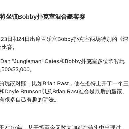
月
23
日和
24
日出席百乐宫
Bobby
扑克室两场特别的《深
合比赛。
 Dan
“
Jungleman
”
Cates
和
Bobby
扑克室多位常客玩
,500/$3,000
。
的玩家对赌，比如
Brian Rast
，他在推特上开了一个三
和
Doyle Brunson
以及
Brian Rast
谁会是最后的赢家。
有很多自己有趣的玩法。
于
2007
年，从开播至今无数大咖都在镜头中出现过，