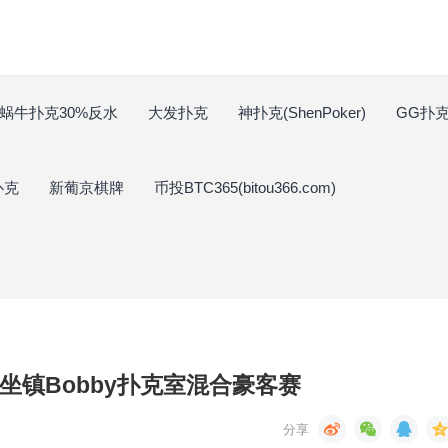
蜗牛扑克30%反水
大发扑克
神扑克(ShenPoker)
GG扑克(
扑克
新葡京棋牌
币投BTC365(bitou366.com)
n将坐镇Bobby扑克室混合豪客赛