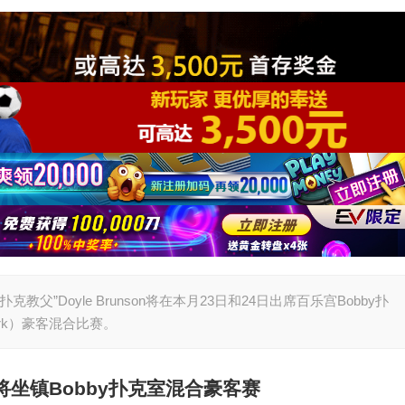
“扑克教父”Doyle Brunson将在本月23日和24日出席百乐宫Bobby扑
Dark）豪客混合比赛。
将坐镇Bobby扑克室混合豪客赛