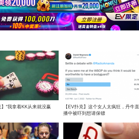
克】“我拿着KK从来就没赢
【EV扑克】这个女人太疯狂，丹牛
播中被吓到想请保镖