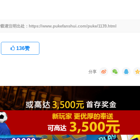
ttps://www.pukefanshui.com/puke/1139.html
136
赞