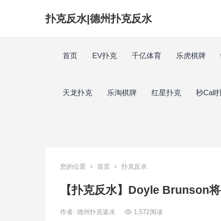
扑克反水|德州扑克反水
首页
EV扑克
千亿体育
乐虎棋牌
天龙扑克
乐淘棋牌
红星扑克
秒Call
您的位置
首页
扑克反水
【扑克反水】Doyle Brunso
作者:
德州扑克返水
1,572
阅读