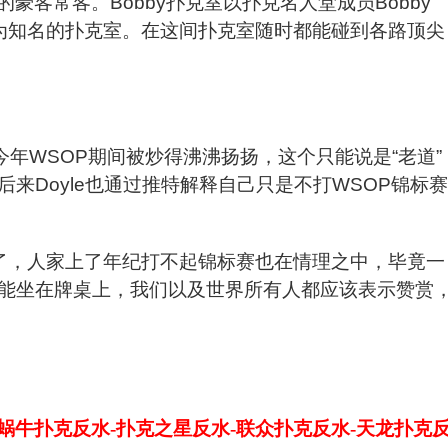
豪客常客。Bobby扑克室以扑克名人堂成员Bobby
界最为知名的扑克室。在这间扑克室随时都能碰到各路顶尖
新闻在今年WSOP期间被炒得沸沸扬扬，这个只能说是“老道”
来Doyle也通过推特解释自己只是不打WSOP锦标赛
儿了，人家上了年纪打不起锦标赛也在情理之中，毕竟一
能坐在牌桌上，我们以及世界所有人都应该表示赞赏
-蜗牛扑克反水-扑克之星反水-联众扑克反水-天龙扑克